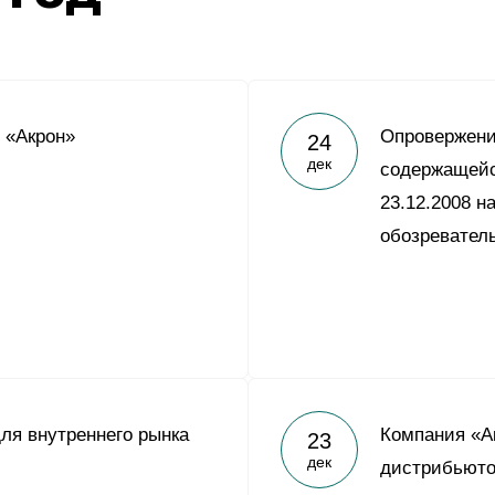
 «Акрон»
Опровержен
24
дек
содержащейс
23.12.2008 н
обозревател
ля внутреннего рынка
Компания «А
23
дек
дистрибьюто