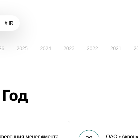
# IR
26
2025
2024
2023
2022
2021
2
 Год
нференция менеджмента
ОАО «Акрон»