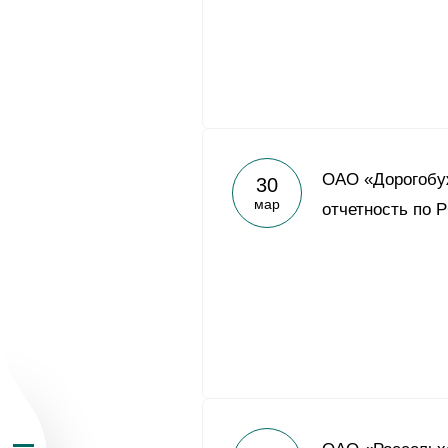
О Группе «Акрон
ОАО «Дорогобу
30
мар
отчетность по Р
География бизн
Продукция
Инвесторам
Устойчивое раз