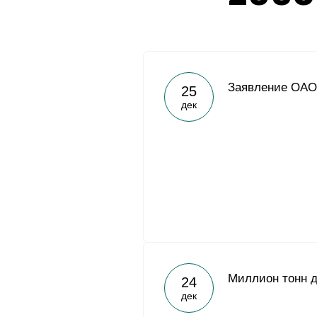
Заявление ОАО
25
дек
Миллион тонн д
24
дек