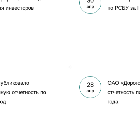
30
апр
я инвесторов
по РСБУ за I
публиковало
ОАО «Дорого
28
апр
ную отчетность по
отчетность п
год
года