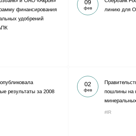
озбанк» и ОАО «Акрон»
Сбербанк Ро
09
Yong Sheng Feng
фев
грамму финансирования
линию для О
Acron Argentina S.R.L
альных удобрений
АПК
Acron Brasil Ltda.
ООО «Плодородие»
e
telegram
ЯндексДзен
ООО «АйТиОфис»
 опубликовала
Правительст
02
фев
ые результаты за 2008
пошлины на 
минеральных
#IR