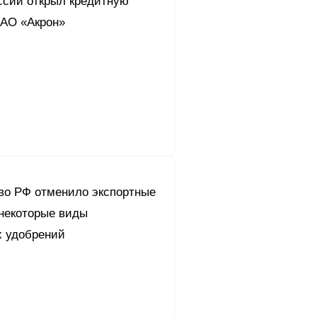
ссии открыл кредитную
АО «Акрон»
во РФ отменило экспортные
некоторые виды
 удобрений