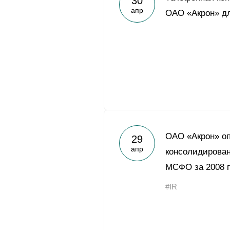
30
апр
ОАО «Акрон» дл
ОАО «Акрон» о
29
апр
консолидирован
МСФО за 2008 
#IR