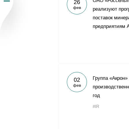
ОАО «Россельх
26
фев
Пресс-центр
реализуют про
поставок минер
Карьера
предприятиям 
Контакты
vk
youtub
Группа «Акрон»
02
фев
производственн
год
#IR