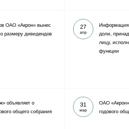
ов ОАО «Акрон» вынес
Информация 
27
апр
о размеру дивидендов
доли, прина
лицу, испол
функции
ж» объявляет о
ОАО «Акрон»
31
мар
ового общего собрания
годового общ