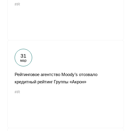
#IR
От
31
мар
Рейтинговое агентство Moody’s отозвало
кредитный рейтинг Группы «Акрон»
#IR