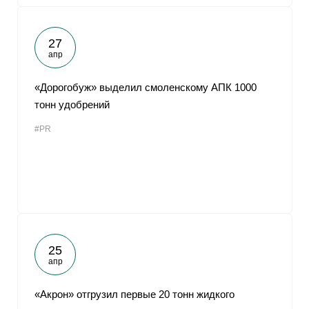
27
апр
«Дорогобуж» выделил смоленскому АПК 1000
тонн удобрений
#PR
25
апр
«Акрон» отгрузил первые 20 тонн жидкого