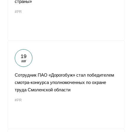
страны»
От
#PR
19
авг
Сотрудник ПАО «Дорогобуж» стал победителем
смотра-конкурса уполномоченных по охране
труда Смоленской области
#PR