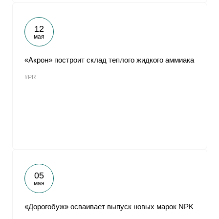
12
мая
«Акрон» построит склад теплого жидкого аммиака
#PR
05
мая
«Дорогобуж» осваивает выпуск новых марок NPK