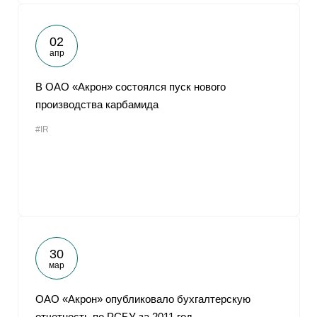
02
апр
В ОАО «Акрон» состоялся пуск нового
производства карбамида
#IR
30
мар
ОАО «Акрон» опубликовало бухгалтерскую
отчетность по РСБУ за 2011 год