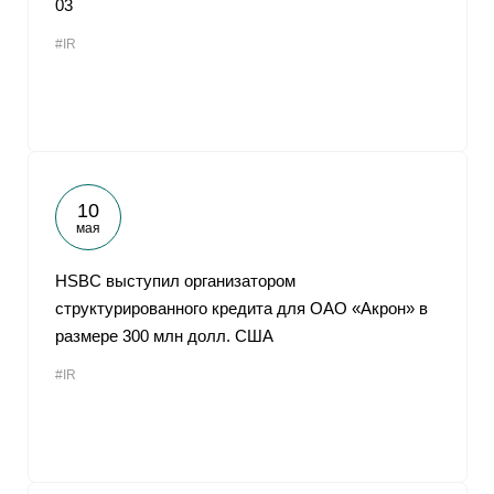
03
От
#IR
10
мая
HSBC выступил организатором
структурированного кредита для ОАО «Акрон» в
размере 300 млн долл. США
#IR