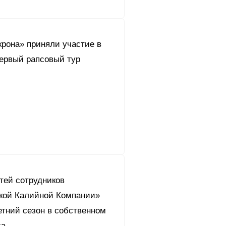
крона» приняли участие в
ервый рапсовый тур
тей сотрудников
кой Калийной Компании»
етний сезон в собственном
ха