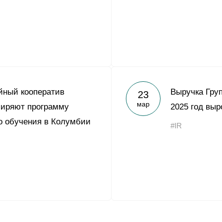
йный кооператив
Выручка Гру
23
мар
ширяют программу
2025 год выр
о обучения в Колумбии
#IR