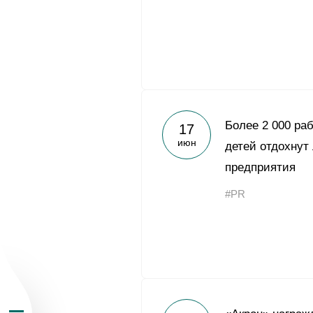
О Группе «Акрон
Более 2 000 ра
17
июн
детей отдохнут
География бизн
предприятия
#PR
Продукция
Инвесторам
Устойчивое раз