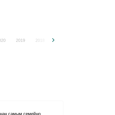
020
2019
2018
2017
2016
2015
знан самым семейно