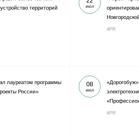
22
июл
оустройство территорий
ориентирова
Новгородско
#PR
ал лауреатом программы
«Дорогобуж»
08
июл
роекты России»
электротехни
«Профессион
#PR