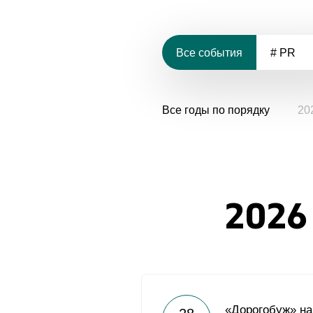
Все события
# PR
Все годы по порядку
20
2026
«Дорогобуж» на