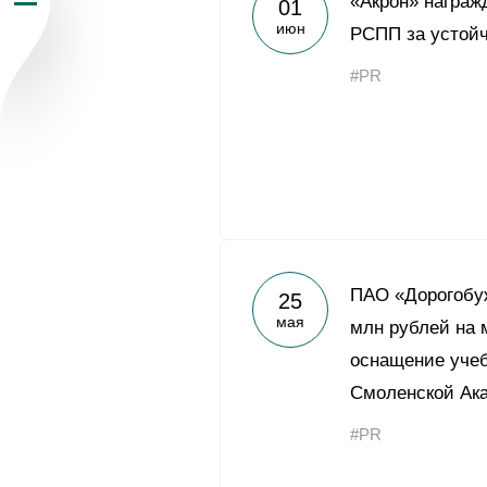
«Акрон» награж
01
июн
Пресс-центр
РСПП за устойч
#PR
Карьера
Контакты
vk
youtub
ПАО «Дорогобу
25
мая
млн рублей на
оснащение учеб
Смоленской Ак
#PR