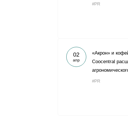
#PR
«Акрон» и кофе
02
апр
Coocentral рас
агрономическог
#PR