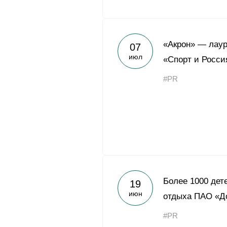
«Акрон» — лау
07
июл
«Спорт и Росси
#PR
Более 1000 дет
19
июн
отдыха ПАО «Д
#PR