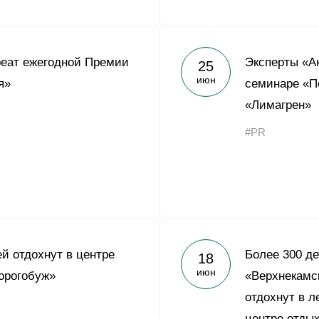
реат ежегодной Премии
Эксперты «А
25
июн
я»
семинаре «П
«Лимагрен»
#PR
ей отдохнут в центре
Более 300 де
18
июн
орогобуж»
«Верхнекамс
отдохнут в л
центре отды