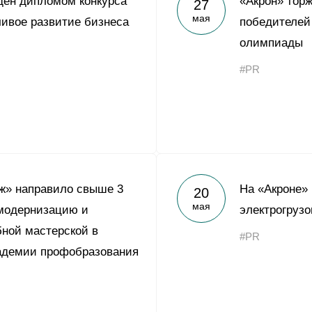
ден дипломом конкурса
«Акрон» тор
27
Yong Sheng Feng
мая
ивое развитие бизнеса
победителей
Acron Argentina S.R.L
олимпиады
Acron Brasil Ltda.
#PR
ООО «Плодородие»
e
telegram
ЯндексДзен
ООО «АйТиОфис»
ж» направило свыше 3
На «Акроне»
20
мая
 модернизацию и
электрогрузо
ной мастерской в
#PR
адемии профобразования