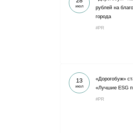
28
июл
рублей на благ
города
#PR
«Дорогобуж» ст
13
июл
«Лучшие ESG п
#PR