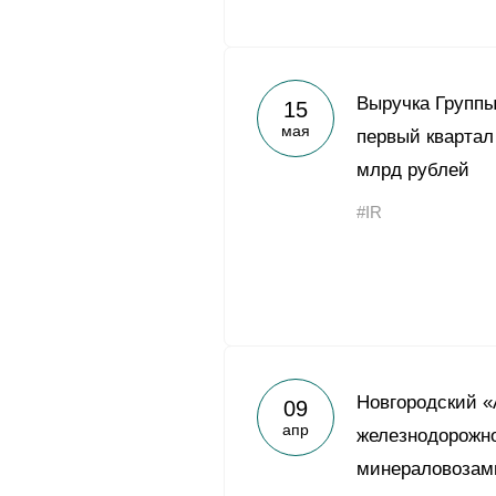
Выручка Группы
15
мая
первый квартал
млрд рублей
#IR
Новгородский «
09
апр
железнодорожно
минераловозам