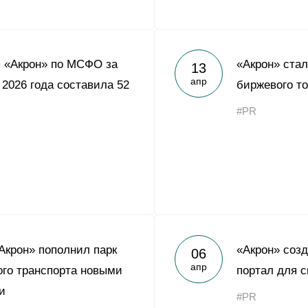
 «Акрон» по МСФО за
«Акрон» ста
13
апр
 2026 года составила 52
биржевого то
#PR
Акрон» пополнил парк
«Акрон» соз
06
апр
го транспорта новыми
портал для с
и
#PR