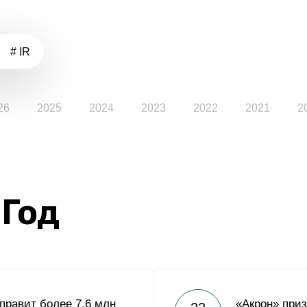
# IR
26
2025
2024
2023
2022
2021
2
 Год
правит более 7,6 млн
«Акрон» при