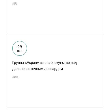
#IR
От
28
ноя
Группа «Акрон» взяла опекунство над
дальневосточным леопардом
#PR