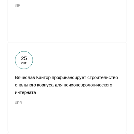
#IR
25
окт
Вячеслав Кантор профинансирует строительство
спального корпуса для психоневрологического
интерната
#PR