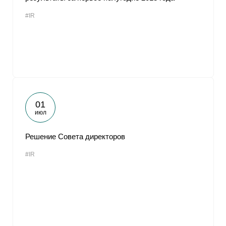
#IR
01
июл
Решение Совета директоров
#IR