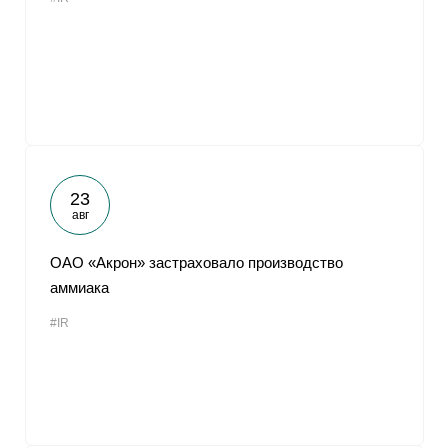
23
авг
ОАО «Акрон» застраховало производство
аммиака
#IR