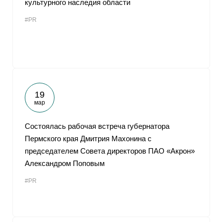
культурного наследия области
От
#PR
19
мар
Состоялась рабочая встреча губернатора
Пермского края Дмитрия Махонина с
председателем Совета директоров ПАО «Акрон»
Александром Поповым
#PR