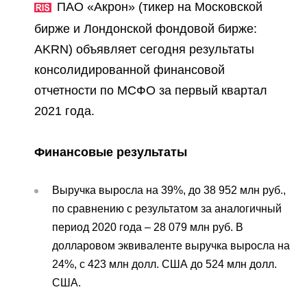
Пресс-центр
ПАО «Дорогобуж»
Качество
ПАО «Акрон» (тикер на Московской
Оценка условий труда
Пресс-релизы
Корпоративное управление
бирже и Лондонской фондовой бирже:
АО «Агронова»
Система питания
AKRN) объявляет сегодня результаты
Окружающая среда
Логотипы
Карьера
Акционерам
Вакансии
консолидированной финансовой
Yong Sheng Feng
Торгово-сбытовая политика
Забота о сотрудниках
Видео
Раскрытие информации
Национальный Институт
отчетности по МСФО за первый квартал
Практика
Корпоративной Реформы
Acron Argentina S.R.L
Контакты
vk
youtube
telegram
2021 года.
Фотогалерея
Информация для инвесторов
Учебные центры
ЯндексДзен
Acron Brasil Ltda.
Финансовые результаты
Аналитикам
Профессиональные стандарты
ООО «Плодородие»
Выручка выросла на 39%, до 38 952 млн руб.,
ООО «АйТиОфис»
по сравнению с результатом за аналогичный
период 2020 года – 28 079 млн руб. В
долларовом эквиваленте выручка выросла на
24%, с 423 млн долл. США до 524 млн долл.
США.