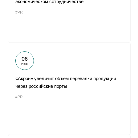
экономическом сотрудничестве
От
#PR
06
июн
«Акрон» увеличит объем перевалки продукции
через российские порты
#PR