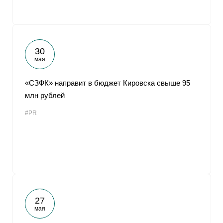
30
мая
«СЗФК» направит в бюджет Кировска свыше 95
млн рублей
#PR
27
мая