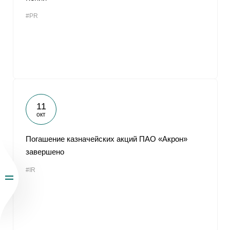
#PR
11
окт
Погашение казначейских акций ПАО «Акрон»
завершено
#IR