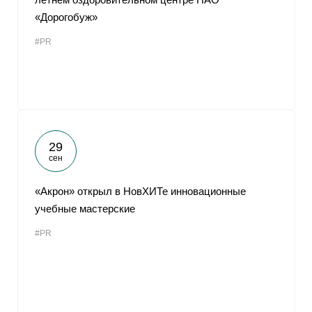
«Дорогобуж»
#PR
29
сен
«Акрон» открыл в НовХИТе инновационные
учебные мастерские
#PR