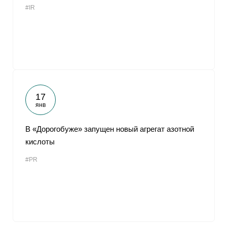
#IR
От
17
янв
В «Дорогобуже» запущен новый агрегат азотной
кислоты
#PR