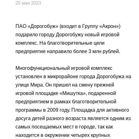
Пресс-центр
ПАО «Дорогобуж»
Качество
25 мая 2023
Оценка условий труда
Пресс-релизы
Корпоративное управление
АО «Агронова»
Система питания
Окружающая среда
Логотипы
Карьера
Акционерам
ПАО «Дорогобуж» (входит в Группу «Акрон»)
Вакансии
Yong Sheng Feng
Торгово-сбытовая политика
подарило городу Дорогобужу новый игровой
Забота о сотрудниках
Видео
Раскрытие информации
Национальный Институт
комплекс. На благотворительные цели
Практика
Корпоративной Реформы
Acron Argentina S.R.L
Контакты
vk
youtube
telegram
предприятие направило более 3 млн рублей.
Фотогалерея
Информация для инвесторов
Учебные центры
ЯндексДзен
Acron Brasil Ltda.
Многофункциональный игровой комплекс
Аналитикам
Профессиональные стандарты
установлен в микрорайоне города Дорогобужа на
ООО «Плодородие»
улице Мира. Он пришел на смену прежней
ООО «АйТиОфис»
игровой площадке «Мишутка», подаренной
предприятием в рамках благотворительной
программы в 2009 году. Площадка для активного
досуга детей разного возраста является одним из
самых посещаемых мест в городе, так как
находится в окружении четырех крупных