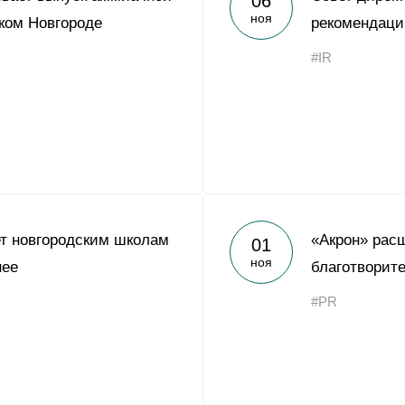
06
ноя
ком Новгороде
рекомендаци
#IR
т новгородским школам
«Акрон» рас
01
ноя
нее
благотворит
#PR