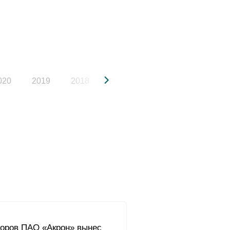
020
2019
2018
2017
2016
2015
торов ПАО «Акрон» вынес