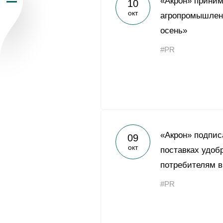
«Акрон» приним
10
окт
Пресс-центр
агропромышлен
осень»
Карьера
#PR
Контакты
vk
youtub
«Акрон» подпис
09
окт
поставках удоб
потребителям в
#PR