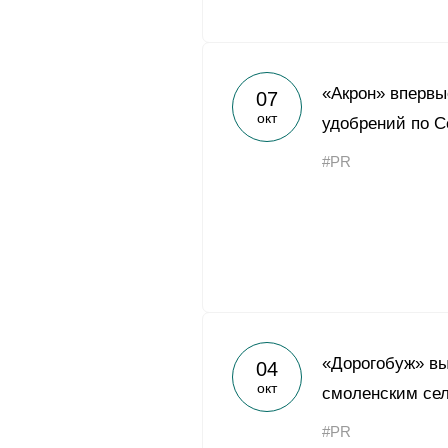
«Акрон» впервы
07
окт
удобрений по С
#PR
«Дорогобуж» вы
04
окт
смоленским се
#PR