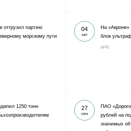
е отгрузил партию
На «Акроне»
04
окт
еверному морскому пути
блок ультра
#PR
делил 1250 тонн
ПАО «Дорого
27
сен
льхозпроизводителям
рублей на п
значимых об