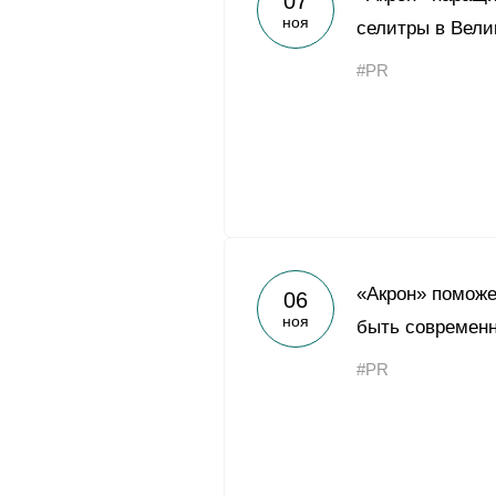
07
ноя
селитры в Вели
#PR
«Акрон» поможе
06
ноя
быть современ
#PR