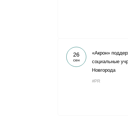
«Акрон» поддер
26
сен
социальные учр
Новгорода
#PR