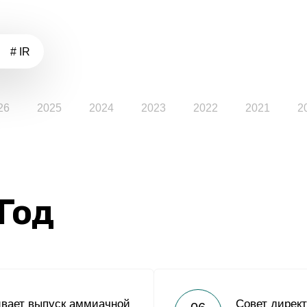
# IR
26
2025
2024
2023
2022
2021
2
 Год
ивает выпуск аммиачной
Совет дирек