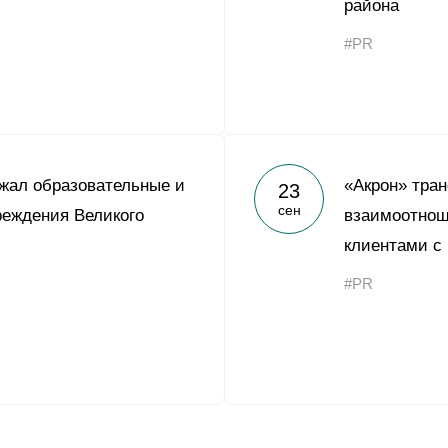
района
#PR
жал образовательные и
«Акрон» тра
23
сен
еждения Великого
взаимоотнош
клиентами с
#PR