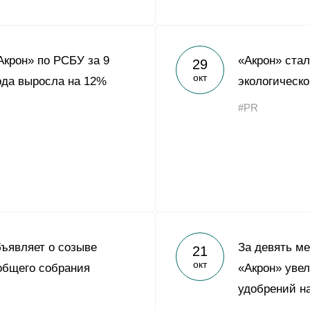
крон» по РСБУ за 9
«Акрон» ста
29
окт
ода выросла на 12%
экологическо
#PR
ъявляет о созыве
За девять ме
21
окт
общего собрания
«Акрон» уве
удобрений н