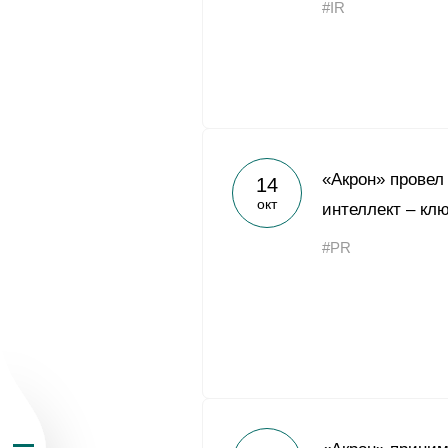
#IR
О Группе «Акрон
«Акрон» провел
14
окт
интеллект – кл
География бизн
#PR
Продукция
Инвесторам
Устойчивое раз