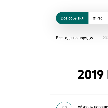
Все события
# PR
Все годы по порядку
20
2019
«Акрон» наращ