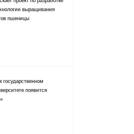
скает проект по разработке
ехнологии выращивания
тов пшеницы
м государственном
иверситете появится
с»