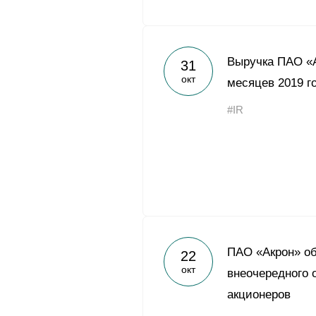
Выручка ПАО «А
31
окт
месяцев 2019 г
#IR
ПАО «Акрон» об
22
окт
внеочередного 
акционеров