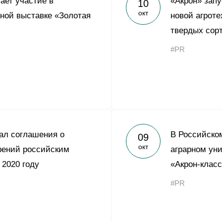
ает участие в
«Акрон» запу
10
Yong Sheng Feng
окт
ной выставке «Золотая
новой агрот
Acron Argentina S.R.L
твердых сор
Acron Brasil Ltda.
#PR
ООО «Плодородие»
e
telegram
ЯндексДзен
ООО «АйТиОфис»
ал соглашения о
В Российско
09
окт
рений российским
аграрном ун
 2020 году
«Акрон-клас
#PR