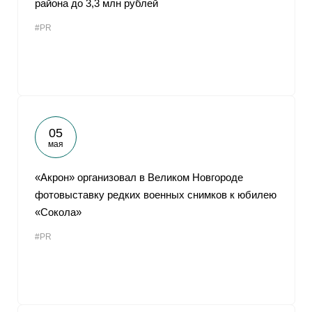
района до 3,3 млн рублей
От
#PR
05
мая
«Акрон» организовал в Великом Новгороде
фотовыставку редких военных снимков к юбилею
«Сокола»
#PR