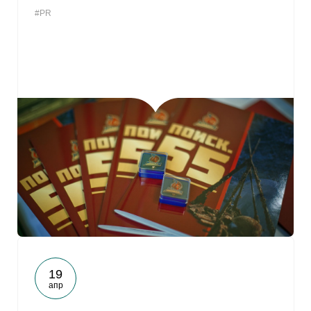
#PR
19
апр