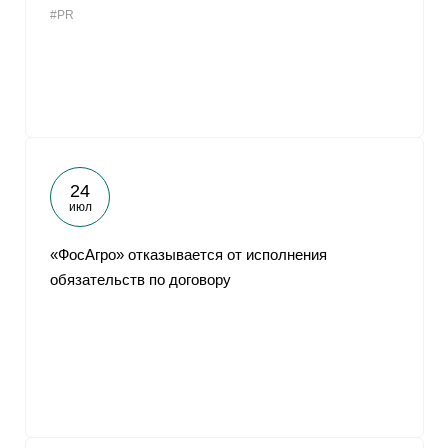
#PR
От
24
июл
«ФосАгро» отказывается от исполнения
обязательств по договору