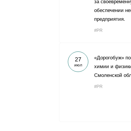
за своевременн
обеспечении н
предприятия.
#PR
«Дорогобуж» п
27
июл
химии и физики
Смоленской об
#PR