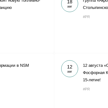
роят новую топливно-
Группа «Акр
18
Yong Sheng Feng
авг
танцию
Столыпинско
Acron Argentina S.R.L
#PR
Acron Brasil Ltda.
ООО «Плодородие»
e
telegram
ЯндексДзен
ООО «АйТиОфис»
ормации в NSM
12 августа «
12
авг
Фосфорная К
15-летие!
#PR