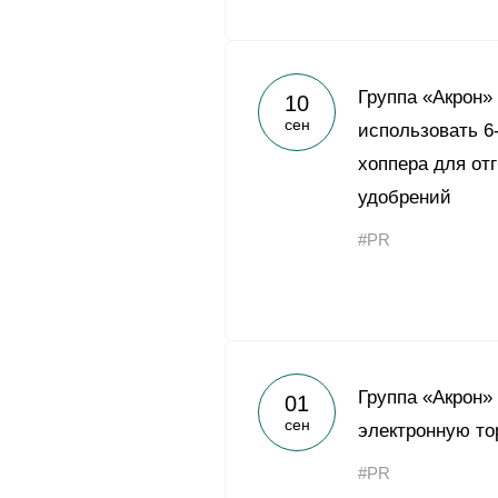
Группа «Акрон»
10
сен
использовать 6
хоппера для от
удобрений
#PR
Группа «Акрон»
01
сен
электронную то
#PR