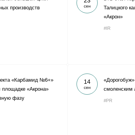
23
сен
ных производств
Талицкого ка
«Акрон»
#IR
оекта «Карбамид №6+»
«Дорогобуж»
14
сен
й площадке «Акрона»
смоленским 
ивную фазу
#PR