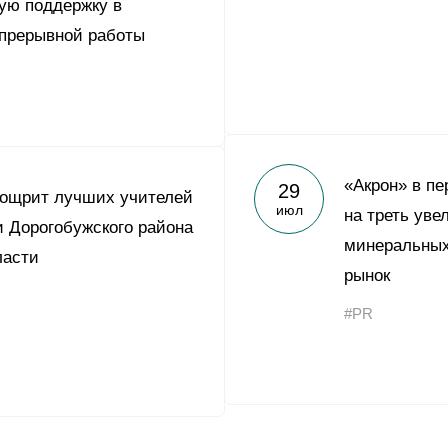
ую поддержку в
епрерывной работы
«Акрон» в пе
29
оощрит лучших учителей
июл
на треть уве
 Дорогобужского района
минеральных
ласти
рынок
#PR