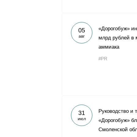
«Дорогобуж» и
05
авг
млрд рублей в 
аммиака
#PR
Руководство и 
31
июл
«Дорогобуж» бл
Смоленской обл