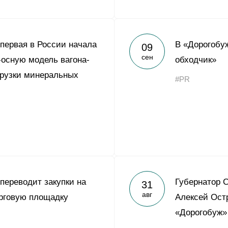
 первая в России начала
В «Дорогобу
09
сен
-осную модель вагона-
обходчик»
грузки минеральных
#PR
 переводит закупки на
Губернатор 
31
авг
рговую площадку
Алексей Ост
«Дорогобуж»