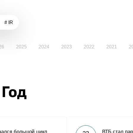
# IR
26
2025
2024
2023
2022
2021
2
 Год
чался большой цикл
ВТБ стал па