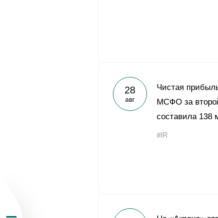
О Группе «Акрон
Чистая прибыль
28
авг
МСФО за второй
География бизн
составила 138 
#IR
Продукция
Инвесторам
Устойчивое раз