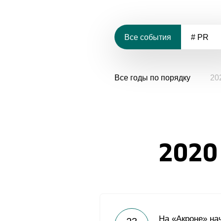
Все события
# PR
Все годы по порядку
20
2020
На «Акроне» на