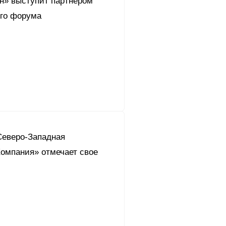
он» выступит партнером
го форума
Северо-Западная
омпания» отмечает свое