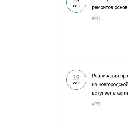
23
сен
ремонтов основ
#PR
Реализация пр
16
сен
на новгородско
вступает в акт
#PR