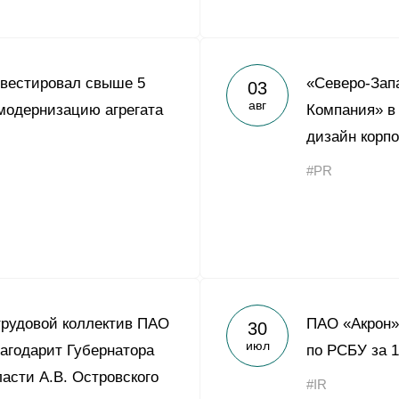
нвестировал свыше 5
«Северо-Зап
03
авг
модернизацию агрегата
Компания» в
дизайн корпо
#PR
трудовой коллектив ПАО
ПАО «Акрон»
30
июл
агодарит Губернатора
по РСБУ за 1
асти А.В. Островского
#IR