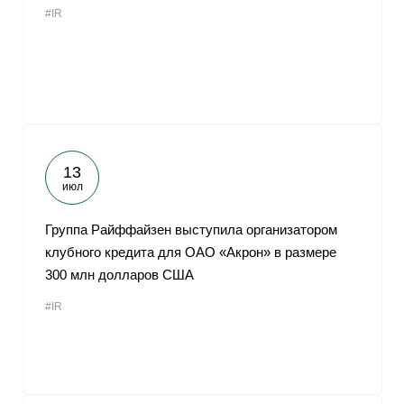
#IR
От
13
июл
Группа Райффайзен выступила организатором
клубного кредита для ОАО «Акрон» в размере
300 млн долларов США
#IR