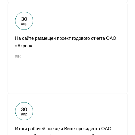
30
апр
На сайте размещен проект годового отчета ОАО
«Акрон»
#IR
30
апр
Итоги рабочей поездки Вице-президента ОАО