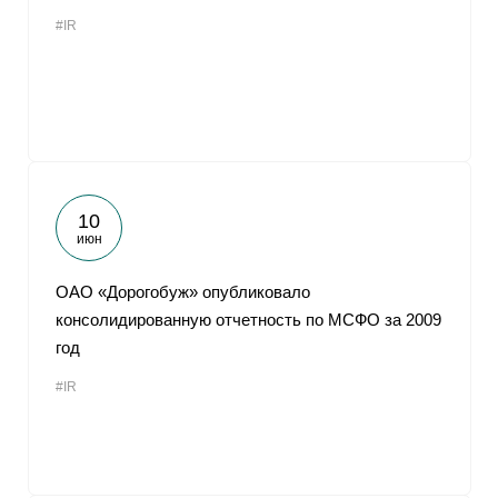
#IR
10
июн
ОАО «Дорогобуж» опубликовало
консолидированную отчетность по МСФО за 2009
год
#IR