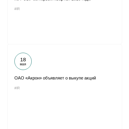
#IR
18
мая
ОАО «Акрон» объявляет о выкупе акций
#IR