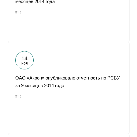
месяцев 2014 года
От
#IR
14
ноя
ОАО «Акрон» опубликовало отчетность по РСБУ
за 9 месяцев 2014 года
#IR