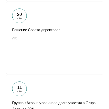
20
июн
Решение Совета директоров
#IR
11
июн
Группа «Акрон» увеличила долю участия в Grupa
Azoty до 20%