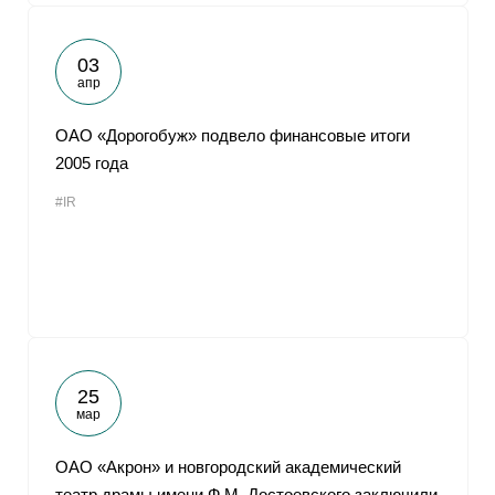
03
апр
ОАО «Дорогобуж» подвело финансовые итоги
2005 года
#IR
25
мар
ОАО «Акрон» и новгородский академический
театр драмы имени Ф.М. Достоевского заключили