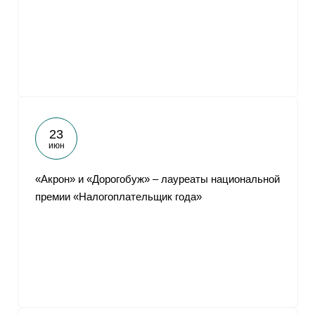
От
23
июн
«Акрон» и «Дорогобуж» – лауреаты национальной
премии «Налогоплательщик года»