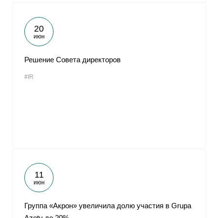
20
июн
Решение Совета директоров
#IR
11
июн
Группа «Акрон» увеличила долю участия в Grupa
Azoty до 20%