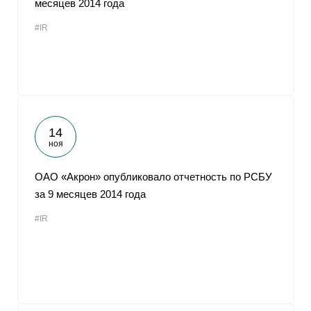
месяцев 2014 года
От
#IR
14
ноя
ОАО «Акрон» опубликовало отчетность по РСБУ
за 9 месяцев 2014 года
#IR