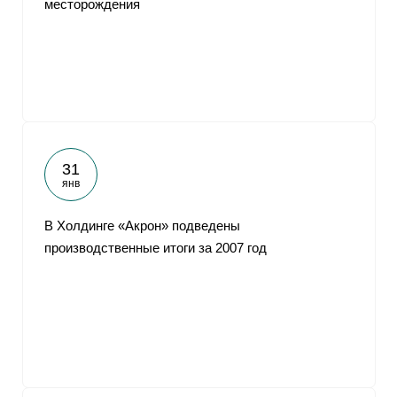
месторождения
От
31
янв
В Холдинге «Акрон» подведены
производственные итоги за 2007 год