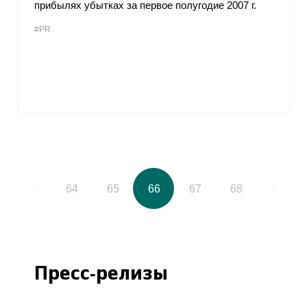
прибылях убытках за первое полугодие 2007 г.
#PR
63
64
65
66
67
68
69
Пресс-релизы