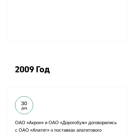
От
2009 Год
30
дек
ОАО «Акрон» и ОАО «Дорогобуж» договорились
с ОАО «Апатит» о поставках апатитового