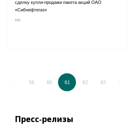
сделку купли-продажи пакета акций ОАО
«Сибнефтегаз»
#IR
58
59
60
61
62
63
64
Пресс-релизы