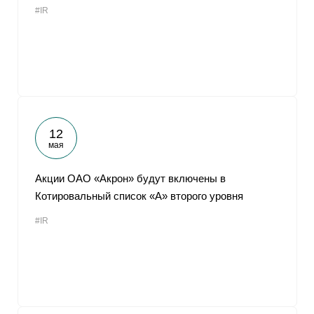
#IR
От
12
мая
Акции ОАО «Акрон» будут включены в
Котировальный список «А» второго уровня
#IR