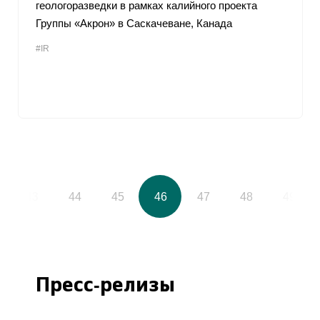
геологоразведки в рамках калийного проекта
Группы «Акрон» в Саскачеване, Канада
#IR
43
44
45
46
47
48
49
Пресс-релизы