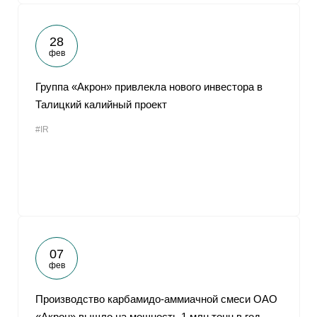
28
фев
Группа «Акрон» привлекла нового инвестора в
Талицкий калийный проект
#IR
07
фев
Производство карбамидо-аммиачной смеси ОАО
«Акрон» вышло на мощность 1 млн тонн в год