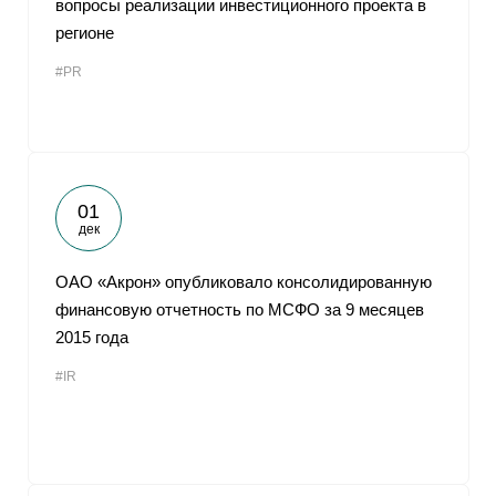
вопросы реализации инвестиционного проекта в
регионе
От
#PR
01
дек
ОАО «Акрон» опубликовало консолидированную
финансовую отчетность по МСФО за 9 месяцев
2015 года
#IR