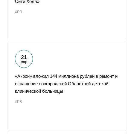
Сити Холл»
От
#PR
21
мар
«Акрон» вложил 144 миллиона рублей в ремонт и
оснащение новгородской Областной детской
клинической больницы
#PR