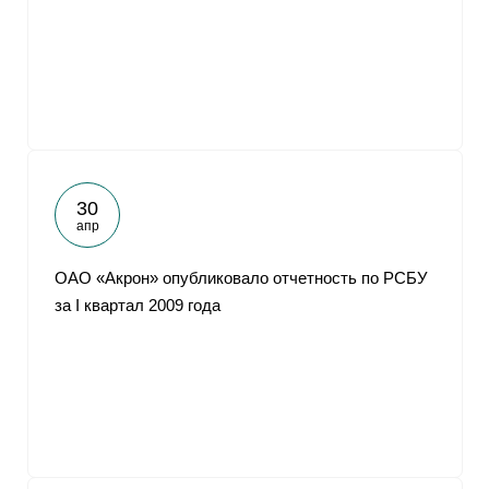
От
30
апр
ОАО «Акрон» опубликовало отчетность по РСБУ
за I квартал 2009 года