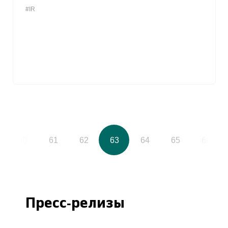
#IR
60
61
62
63
64
65
66
Пресс-релизы