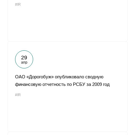
#IR
От
29
апр
ОАО «Дорогобуж» опубликовало сводную
финансовую отчетность по РСБУ за 2009 год
#IR