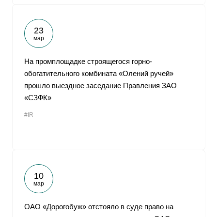
23
мар
На промплощадке строящегося горно-
обогатительного комбината «Олений ручей»
прошло выездное заседание Правления ЗАО
«СЗФК»
#IR
10
мар
ОАО «Дорогобуж» отстояло в суде право на