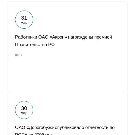
31
мар
Работники ОАО «Акрон» награждены премией
Правительства РФ
#PR
30
мар
ОАО «Дорогобуж» опубликовало отчетность по
РСБУ за 2009 год