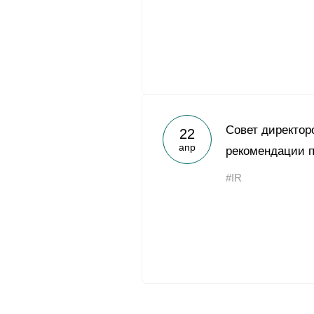
Совет директор
22
апр
рекомендации п
#IR