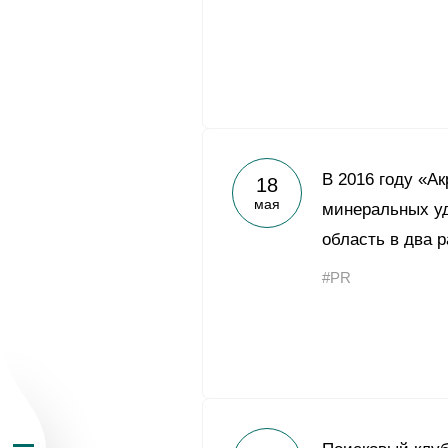
О Группе «Акрон
В 2016 году «А
18
мая
минеральных у
География бизн
область в два р
#PR
Продукция
Инвесторам
Устойчивое раз