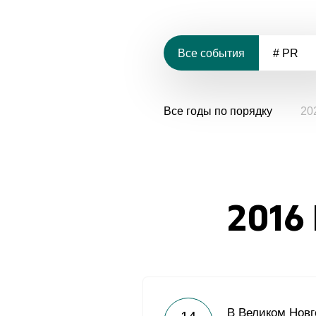
Все события
# PR
Все годы по порядку
20
2016
В Великом Нов