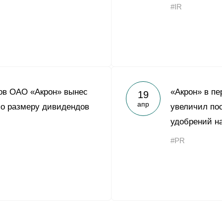
#IR
ов ОАО «Акрон» вынес
«Акрон» в пе
19
апр
о размеру дивидендов
увеличил по
удобрений н
#PR