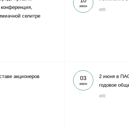
10
июн
 конференция,
#IR
ммиачной селитре
ставе акционеров
2 июня в ПА
03
июн
годовое общ
#IR