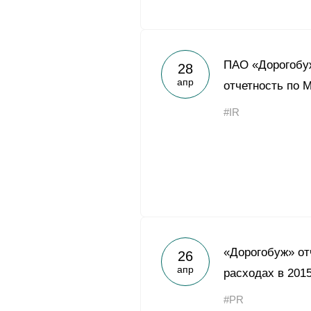
ПАО «Дорогобу
28
апр
отчетность по 
#IR
«Дорогобуж» от
26
апр
расходах в 2015
#PR