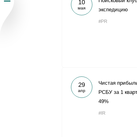
Поисковый клуб
10
мая
Пресс-центр
экспедицию
#PR
Карьера
Контакты
vk
youtub
Чистая прибыл
29
апр
РСБУ за 1 квар
49%
#IR