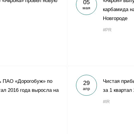
 «Акрона» провел новую
«Акрон» вып
05
Yong Sheng Feng
мая
карбамида на
Acron Argentina S.R.L
Новгороде
Acron Brasil Ltda.
#PR
ООО «Плодородие»
e
telegram
ЯндексДзен
ООО «АйТиОфис»
ь ПАО «Дорогобуж» по
Чистая приб
29
апр
тал 2016 года выросла на
за 1 квартал
#IR