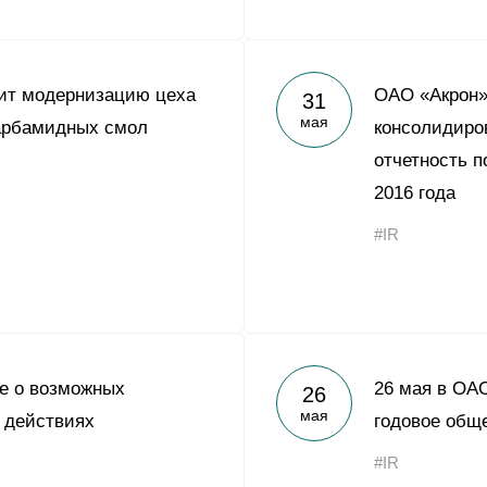
ит модернизацию цеха
ОАО «Акрон»
31
мая
арбамидных смол
консолидиро
отчетность 
2016 года
#IR
е о возможных
26 мая в ОА
26
мая
 действиях
годовое общ
#IR