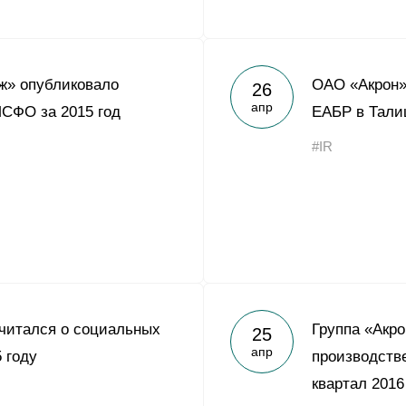
ж» опубликовало
ОАО «Акрон»
26
апр
МСФО за 2015 год
ЕАБР в Тали
#IR
читался о социальных
Группа «Акро
25
апр
 году
производств
квартал 2016