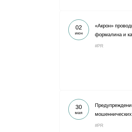
«Акрон» провод
02
июн
формалина и к
#PR
Предупреждени
30
мая
мошеннических
#PR