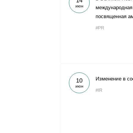
14
июн
международная
посвященная а
#PR
Изменение в со
10
июн
#IR