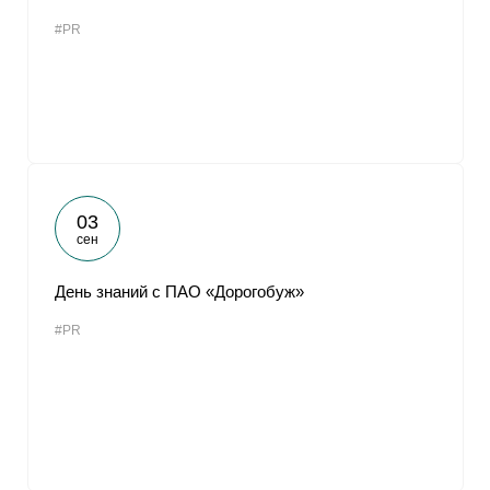
#PR
03
сен
День знаний с ПАО «Дорогобуж»
#PR