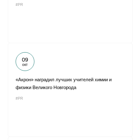
#PR
От
09
окт
«Акрон» наградил лучших учителей химии и
физики Великого Новгорода
#PR