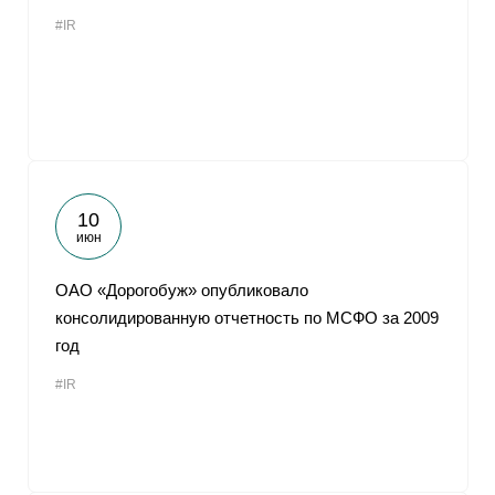
#IR
10
июн
ОАО «Дорогобуж» опубликовало
консолидированную отчетность по МСФО за 2009
год
#IR