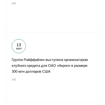
#IR
От
13
июл
Группа Райффайзен выступила организатором
клубного кредита для ОАО «Акрон» в размере
300 млн долларов США
#IR