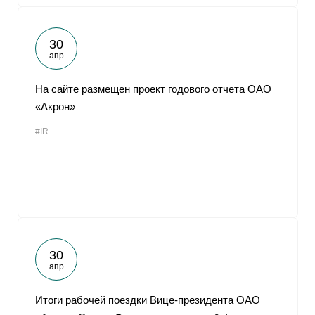
30
апр
На сайте размещен проект годового отчета ОАО
«Акрон»
#IR
30
апр
Итоги рабочей поездки Вице-президента ОАО