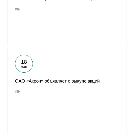
#IR
18
мая
ОАО «Акрон» объявляет о выкупе акций
#IR