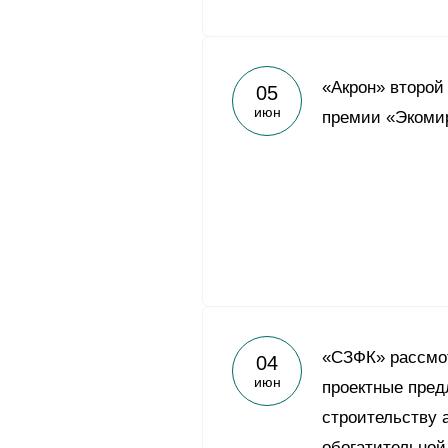
«Акрон» второй
05
июн
премии «Экоми
«СЗФК» рассмо
04
июн
проектные пред
строительству 
обогатительной