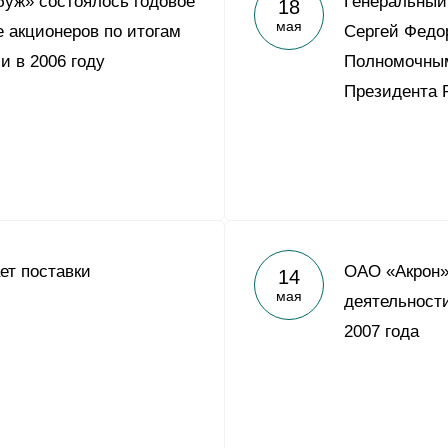
уж» состоялось годовое
Генеральный
18
Yong Sheng Feng
мая
 акционеров по итогам
Сергей Федо
Acron Argentina S.R.L
и в 2006 году
Полномочны
Acron Brasil Ltda.
Президента 
ООО «Плодородие»
e
telegram
ЯндексДзен
ООО «АйТиОфис»
ет поставки
ОАО «Акрон»
14
мая
деятельности
2007 года