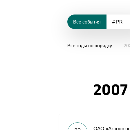
Все события
# PR
Все годы по порядку
20
2007
ОАО «Акрон» оп