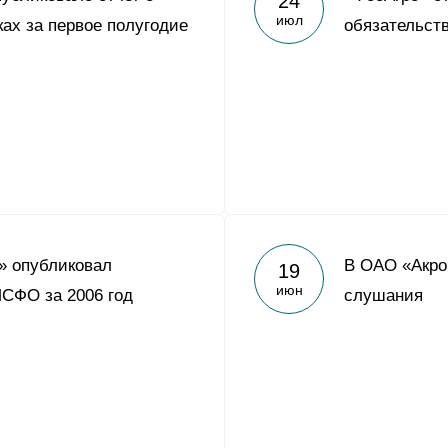
24
июл
ах за первое полугодие
обязательств
» опубликовал
В ОАО «Акро
19
июн
МСФО за 2006 год
слушания