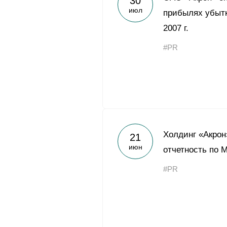
30
июл
прибылях убытк
2007 г.
#PR
Холдинг «Акрон
21
июн
отчетность по 
#PR