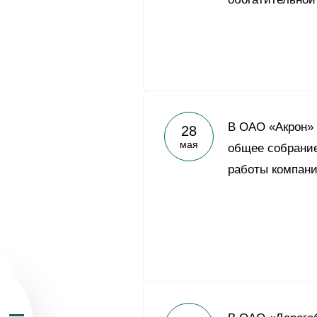
О Группе «Акрон
В ОАО «Акрон» 
28
мая
общее собрание
География бизн
работы компани
Продукция
Инвесторам
Устойчивое раз