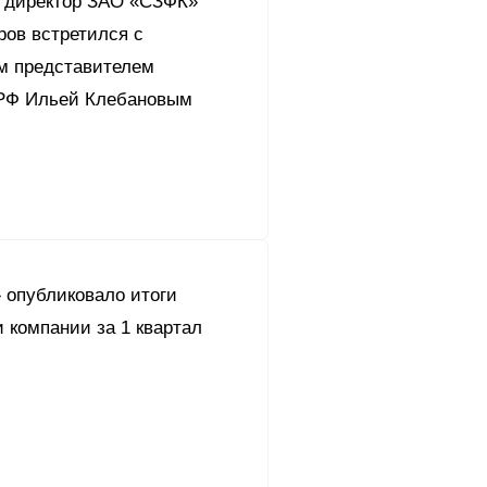
 директор ЗАО «СЗФК»
ров встретился с
м представителем
РФ Ильей Клебановым
 опубликовало итоги
 компании за 1 квартал