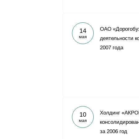
ОАО «Дорогобуж
14
мая
деятельности к
2007 года
Холдинг «АКРО
10
мая
консолидирован
за 2006 год