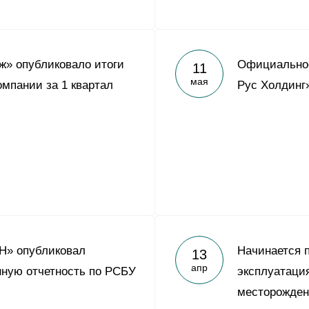
» опубликовало итоги
Официально
11
мая
омпании за 1 квартал
Рус Холдинг
Н» опубликовал
Начинается 
13
апр
ную отчетность по РСБУ
эксплуатация
месторожде