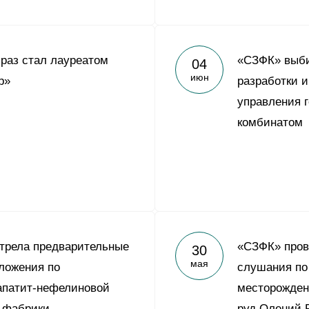
 раз стал лауреатом
«СЗФК» выби
04
июн
р»
разработки 
управления 
комбинатом
трела предварительные
«СЗФК» пров
30
мая
ложения по
слушания по
апатит-нефелиновой
месторожден
 фабрики
руд Олений 