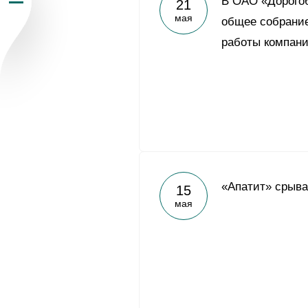
В ОАО «Дорогоб
21
мая
Пресс-центр
общее собрание
работы компани
Карьера
Контакты
vk
youtub
«Апатит» срыва
15
мая