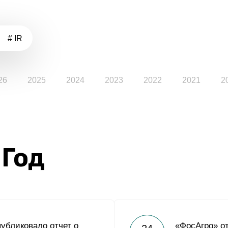
# IR
26
2025
2024
2023
2022
2021
2
 Год
убликовало отчет о
«ФосАгро» о