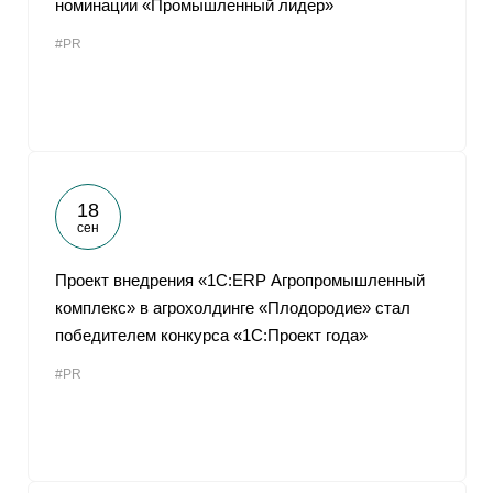
номинации «Промышленный лидер»
От
#PR
18
сен
Проект внедрения «1С:ERP Агропромышленный
комплекс» в агрохолдинге «Плодородие» стал
победителем конкурса «1С:Проект года»
#PR