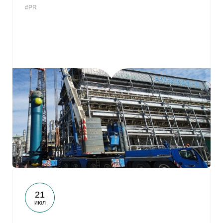
#PR
От
21
июл