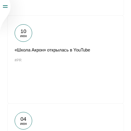
10
июн
«Школа Акрон» открылась в YouTube
#PR
04
июн