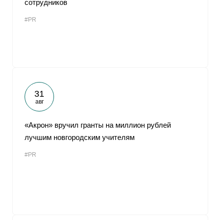
сотрудников
От
#PR
31
авг
«Акрон» вручил гранты на миллион рублей
лучшим новгородским учителям
#PR