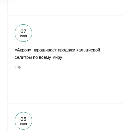
07
июл
«Акрон» наращивает продажи кальциевой
селитры по всему миру
#PR
05
июл