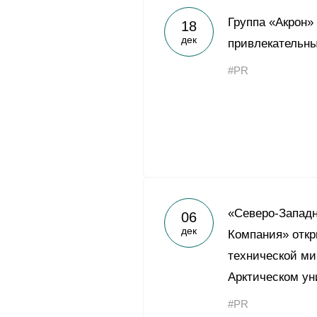
Группа «Акрон»
18
дек
привлекательны
#PR
«Северо-Запад
06
дек
Компания» отк
технической ми
Арктическом ун
#PR