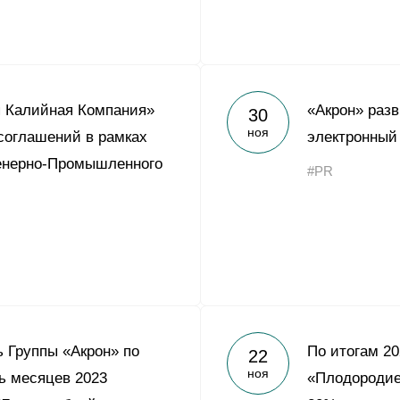
я Калийная Компания»
«Акрон» раз
30
ноя
соглашений в рамках
электронный
енерно-Промышленного
#PR
 Группы «Акрон» по
По итогам 20
22
ноя
ь месяцев 2023
«Плодородие