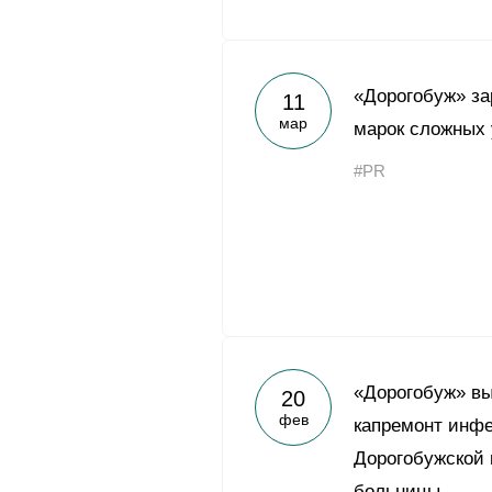
«Дорогобуж» за
11
мар
марок сложных
#PR
«Дорогобуж» вы
20
фев
капремонт инфе
Дорогобужской 
больницы