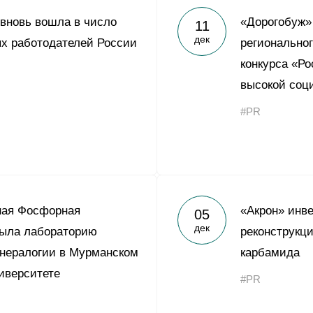
 вновь вошла в число
«Дорогобуж»
11
дек
х работодателей России
регионально
конкурса «Ро
высокой соц
#PR
ная Фосфорная
«Акрон» инве
05
дек
рыла лабораторию
реконструкци
нералогии в Мурманском
карбамида
иверситете
#PR