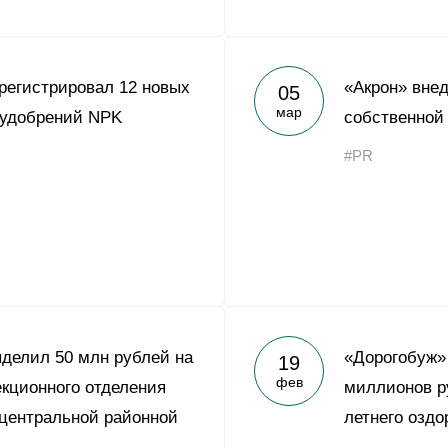
регистрировал 12 новых
«Акрон» вне
05
мар
 удобрений NPK
собственной
#PR
делил 50 млн рублей на
«Дорогобуж»
19
фев
кционного отделения
миллионов р
центральной районной
летнего оздо