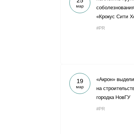
25
мар
соболезнования
«Крокус Сити Х
#PR
«Акрон» выдели
19
мар
на строительст
городка НовГУ
#PR