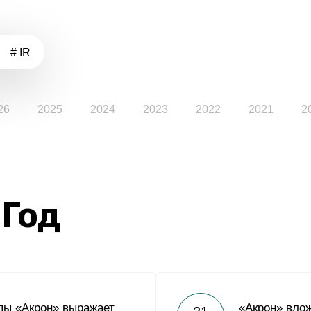
# IR
26
2025
2024
2023
2022
2021
2
 Год
пы «Акрон» выражает
«Акрон» вло