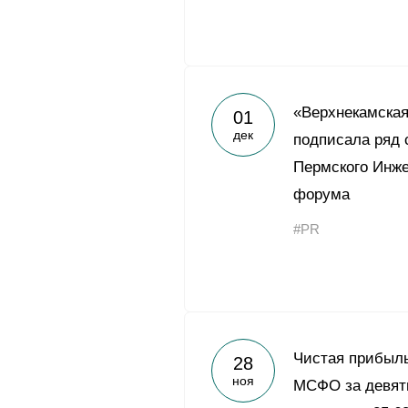
«Верхнекамска
01
дек
подписала ряд 
Пермского Инж
форума
#PR
Чистая прибыль
28
ноя
МСФО за девят