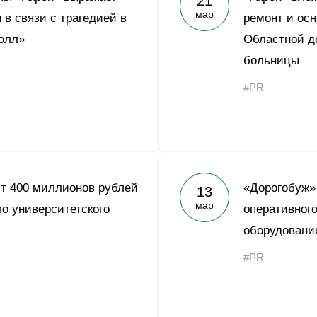
21
мар
 в связи с трагедией в
ремонт и ос
олл»
Областной д
больницы
#PR
т 400 миллионов рублей
«Дорогобуж»
13
мар
во университетского
оперативного
оборудовани
#PR