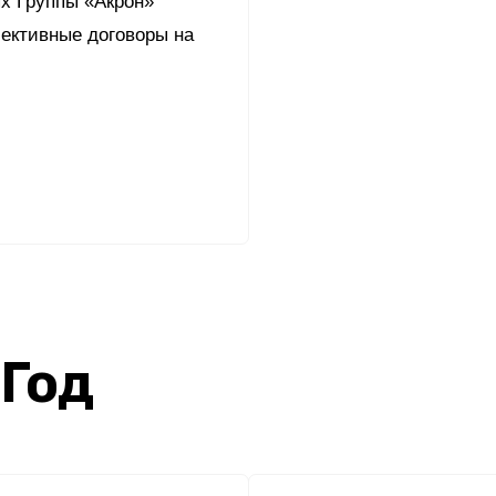
х Группы «Акрон»
Yong Sheng Feng
ективные договоры на
Acron Argentina S.R.L
Acron Brasil Ltda.
ООО «Плодородие»
e
telegram
ЯндексДзен
ООО «АйТиОфис»
 Год