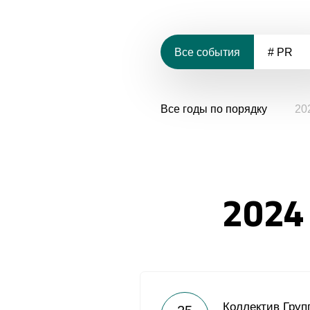
Все события
# PR
Все годы по порядку
20
2024
Коллектив Груп