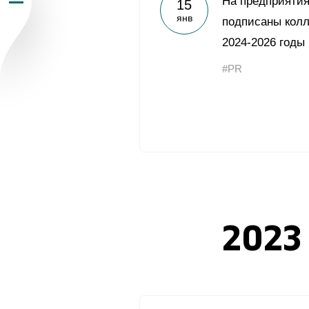
На предприятия
15
янв
Пресс-центр
подписаны колл
2024-2026 годы
Карьера
#PR
Контакты
vk
youtub
2023