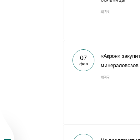
#PR
О Группе «Акрон
«Акрон» закупи
07
фев
минераловозов
География бизн
#PR
Продукция
Инвесторам
Устойчивое раз