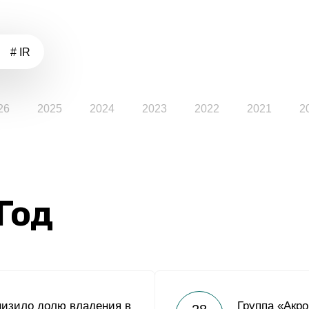
# IR
26
2025
2024
2023
2022
2021
2
 Год
низило долю владения в
Группа «Акро