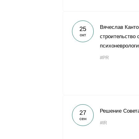
Вячеслав Канто
25
окт
строительство 
психоневрологи
#PR
Решение Совета
27
сен
#IR