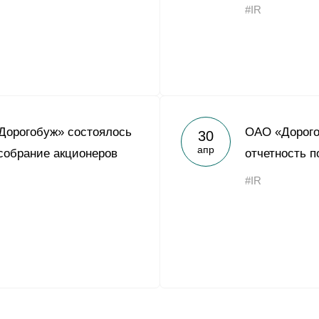
#IR
Дорогобуж» состоялось
ОАО «Дорого
30
апр
собрание акционеров
отчетность п
#IR