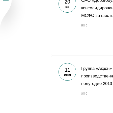
ОАО «Дорогобу
20
авг
Пресс-центр
консолидирован
МСФО за шесть
Карьера
#IR
Контакты
vk
youtub
Группа «Акрон»
11
июл
производственн
полугодие 2013
#IR