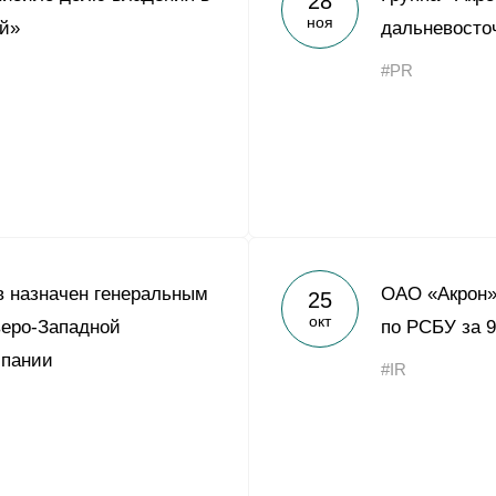
28
ноя
й»
дальневосто
#PR
 назначен генеральным
ОАО «Акрон»
25
окт
веро-Западной
по РСБУ за 9
пании
#IR