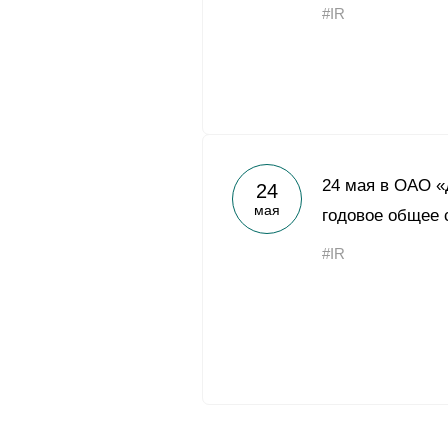
#IR
24 мая в ОАО «
24
мая
годовое общее 
#IR