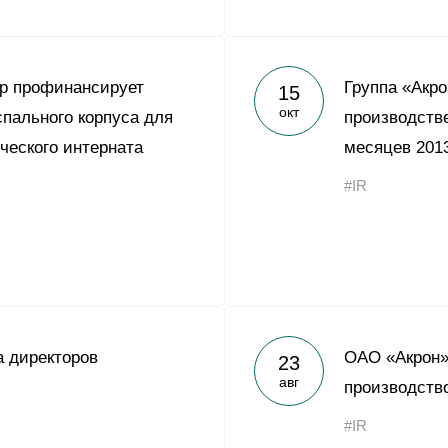
р профинансирует
Группа «Акр
15
окт
спального корпуса для
производств
ческого интерната
месяцев 2013
#IR
 директоров
ОАО «Акрон»
23
авг
производств
#IR