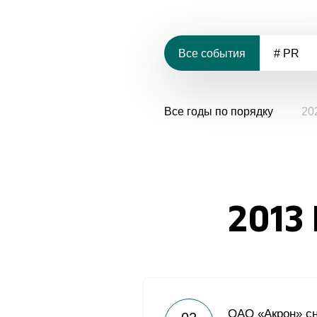
Все события
# PR
Все годы по порядку
20
2013
ОАО «Акрон» с