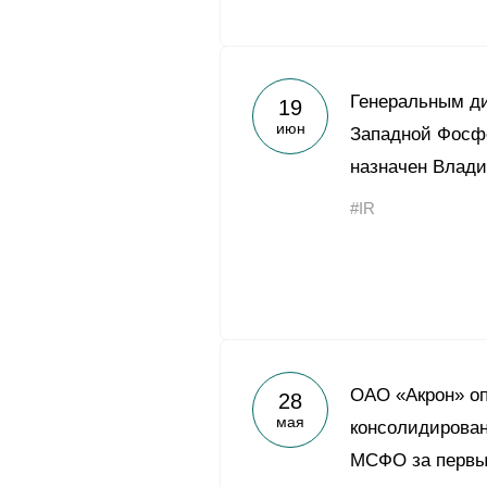
Генеральным ди
19
июн
Западной Фосф
назначен Влад
#IR
ОАО «Акрон» о
28
мая
консолидирован
МСФО за первый