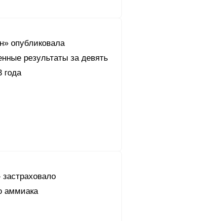
он» опубликовала
енные результаты за девять
 года
 застраховало
о аммиака