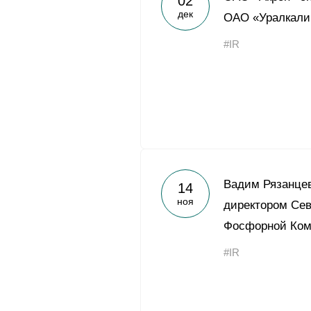
02
дек
ОАО «Уралкали
#IR
Вадим Рязанцев
14
ноя
директором Се
Фосфорной Ком
#IR