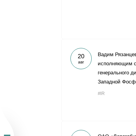
О Группе «Акрон
Вадим Рязанцев
20
авг
исполняющим о
География бизн
генерального д
Западной Фосф
Продукция
#IR
Инвесторам
Устойчивое раз