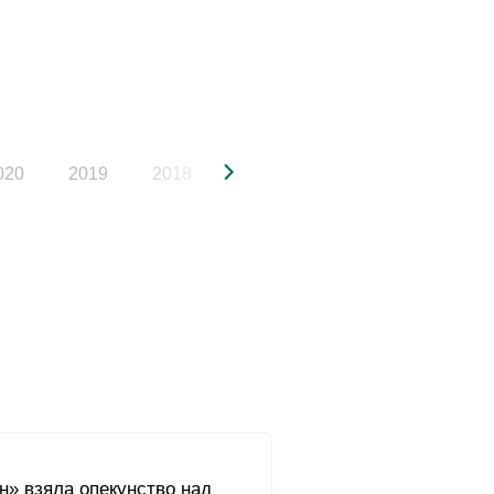
020
2019
2018
2017
2016
2015
н» взяла опекунство над