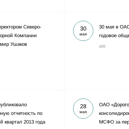
ректором Северо-
30 мая в ОА
30
мая
орной Компании
годовое общ
имир Ушаков
#IR
публиковало
ОАО «Дорого
28
мая
ную отчетность по
консолидиро
 квартал 2013 года
МСФО за пер