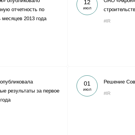
ж» опубликовало
ОАО «Акрон»
12
Yong Sheng Feng
июл
ную отчетность по
строительств
Acron Argentina S.R.L
 месяцев 2013 года
#IR
Acron Brasil Ltda.
ООО «Плодородие»
e
telegram
ЯндексДзен
ООО «АйТиОфис»
 опубликовала
Решение Сов
01
июл
ые результаты за первое
#IR
 года