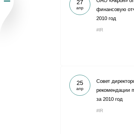
ОАО «Акрон» о
27
апр
Пресс-центр
финансовую отч
2010 год
Карьера
#IR
Контакты
vk
youtub
Совет директор
25
апр
рекомендации п
за 2010 год
#IR