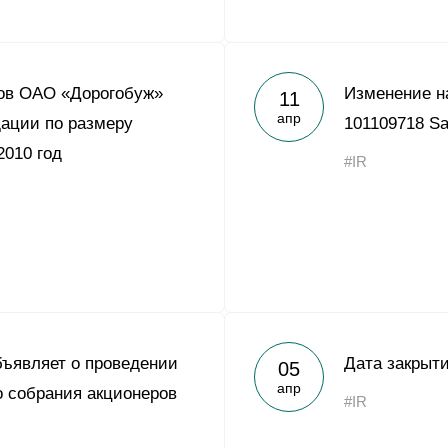
ров ОАО «Дорогобуж»
Изменение н
11
апр
ации по размеру
101109718 Sa
2010 год
#IR
ъявляет о проведении
Дата закрыт
05
апр
о собрания акционеров
#IR