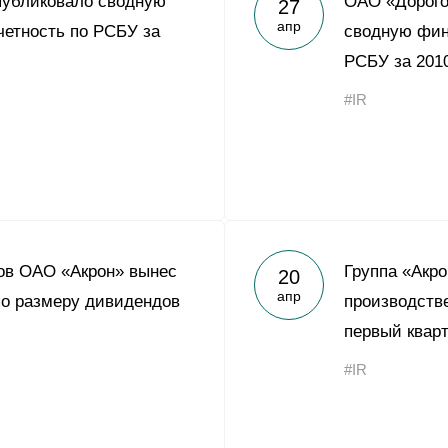
публиковало сводную
ОАО «Дорого
27
Yong Sheng Feng
апр
етность по РСБУ за
сводную фин
Acron Argentina S.R.L
РСБУ за 2010
Acron Brasil Ltda.
#IR
ООО «Плодородие»
e
telegram
ЯндексДзен
ООО «АйТиОфис»
ов ОАО «Акрон» вынес
Группа «Акр
20
апр
о размеру дивидендов
производств
первый кварт
#IR