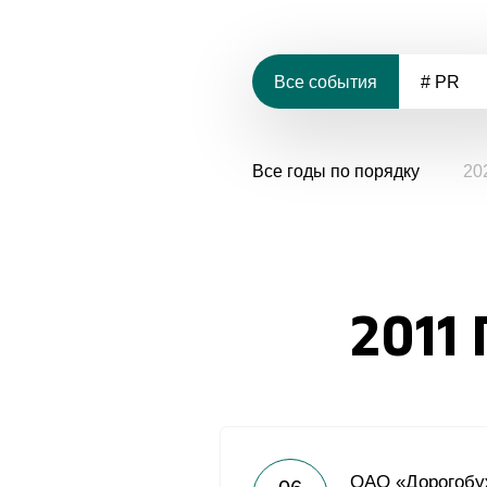
Все события
# PR
Все годы по порядку
20
2011 
ОАО «Дорогобу