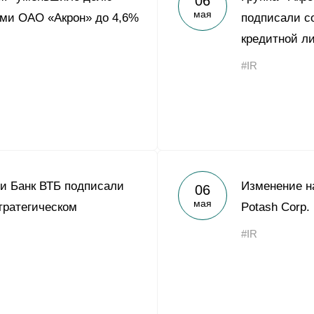
06
мая
ми ОАО «Акрон» до 4,6%
подписали с
кредитной л
#IR
 и Банк ВТБ подписали
Изменение на
06
мая
тратегическом
Potash Corp.
#IR