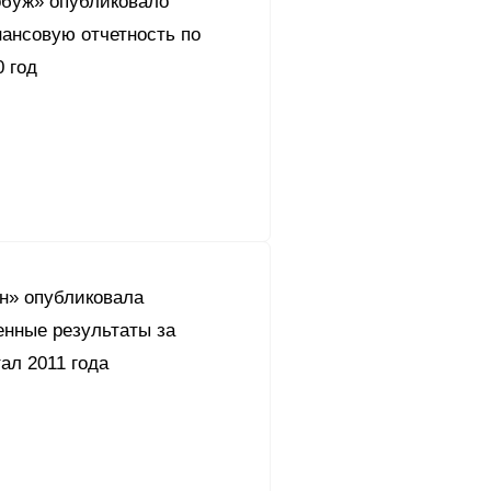
буж» опубликовало
ансовую отчетность по
 год
он» опубликовала
енные результаты за
ал 2011 года