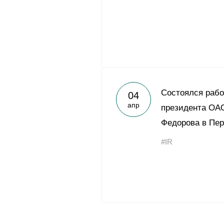
Cостоялся рабо
04
апр
президента ОАО
Федорова в Пер
#IR