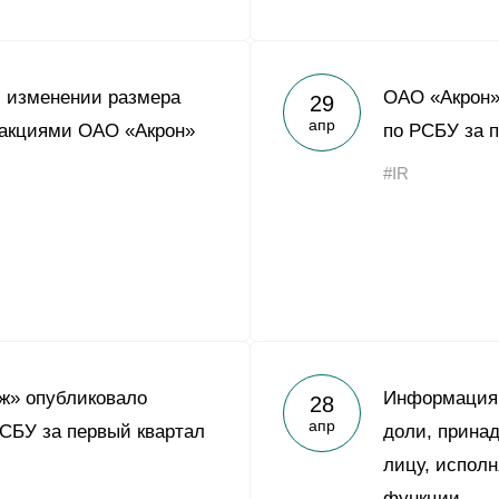
 изменении размера
ОАО «Акрон»
29
апр
 акциями ОАО «Акрон»
по РСБУ за п
#IR
ж» опубликовало
Информация 
28
апр
РСБУ за первый квартал
доли, прина
лицу, испол
функции