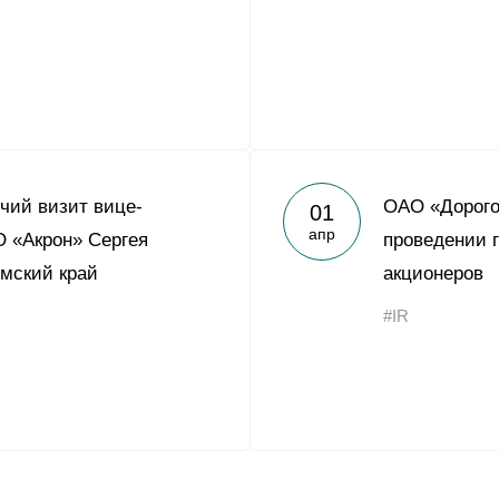
чий визит вице-
ОАО «Дорого
01
апр
 «Акрон» Сергея
проведении 
мский край
акционеров
#IR