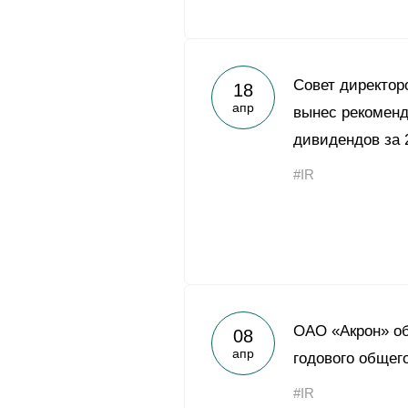
Совет директо
18
апр
вынес рекоменд
дивидендов за 
#IR
ОАО «Акрон» об
08
апр
годового общег
#IR