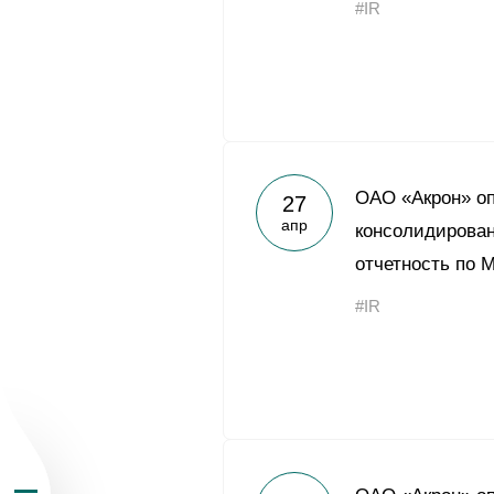
#IR
О Группе «Акрон
ОАО «Акрон» о
27
апр
консолидирова
География бизн
отчетность по 
#IR
Продукция
Инвесторам
Устойчивое раз