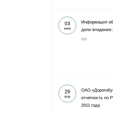
Информация об
03
мая
доли владения
#IR
ОАО «Дорогобу
29
апр
отчетность по 
2011 года