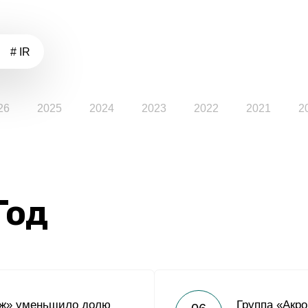
# IR
26
2025
2024
2023
2022
2021
2
Год
ж» уменьшило долю
Группа «Акро