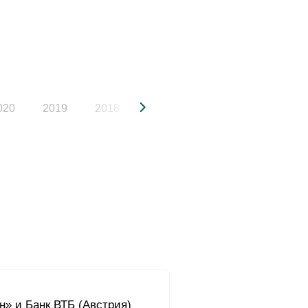
020
2019
2018
2017
2016
2015
н» и Банк ВТБ (Австрия)