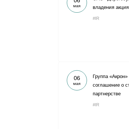
06
мая
владения акция
#IR
Группа «Акрон»
06
мая
соглашение о с
партнерстве
#IR