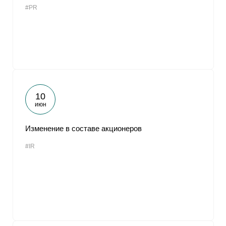
#PR
От
10
июн
Изменение в составе акционеров
#IR