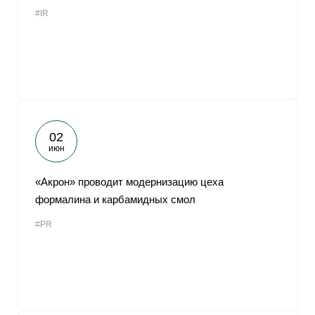
#IR
02
июн
«Акрон» проводит модернизацию цеха
формалина и карбамидных смол
#PR