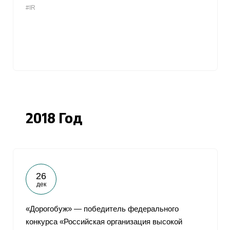
#IR
От
2018 Год
26
дек
«Дорогобуж» — победитель федерального
конкурса «Российская организация высокой