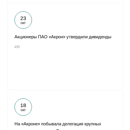
23
окт
Акционеры ПАО «Акрон» утвердили дивиденды
#IR
18
окт
На «Акроне» побывала делегация крупных