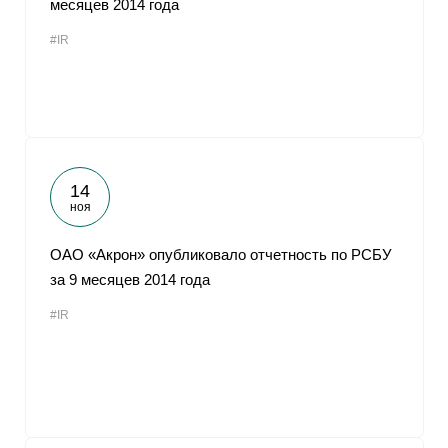
месяцев 2014 года
От
#IR
14
ноя
ОАО «Акрон» опубликовало отчетность по РСБУ
за 9 месяцев 2014 года
#IR