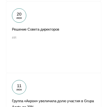
20
июн
Решение Совета директоров
#IR
11
июн
Группа «Акрон» увеличила долю участия в Grupa
Azoty до 20%