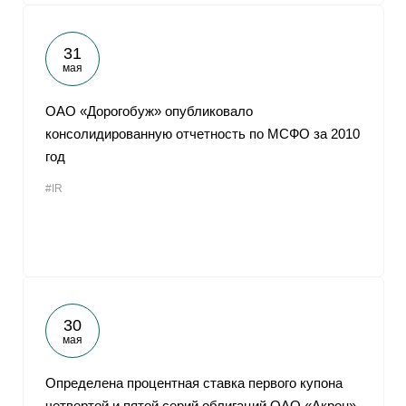
31
мая
ОАО «Дорогобуж» опубликовало
консолидированную отчетность по МСФО за 2010
год
#IR
30
мая
Определена процентная ставка первого купона
четвертой и пятой серий облигаций ОАО «Акрон»