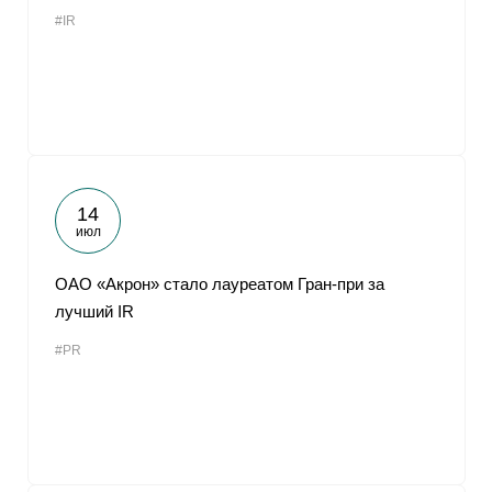
#IR
14
июл
ОАО «Акрон» стало лауреатом Гран-при за
лучший IR
#PR