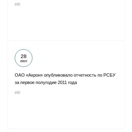
#IR
От
28
июл
ОАО «Акрон» опубликовало отчетность по РСБУ
за первое полугодие 2011 года
#IR