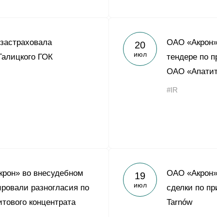
 застраховала
ОАО «Акрон» 
20
июл
Талицкого ГОК
тендере по п
ОАО «Апати
#IR
крон» во внесудебном
ОАО «Акрон»
19
июл
ировали разногласия по
сделки по пр
итового концентрата
Tarnów