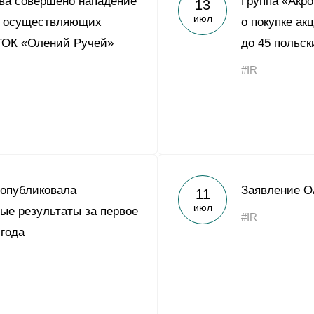
ва совершено нападение
Группа «Акр
13
Yong Sheng Feng
июл
в, осуществляющих
о покупке ак
Acron Argentina S.R.L
ГОК «Олений Ручей»
до 45 польск
Acron Brasil Ltda.
#IR
ООО «Плодородие»
e
telegram
ЯндексДзен
ООО «АйТиОфис»
 опубликовала
Заявление О
11
июл
ые результаты за первое
#IR
 года