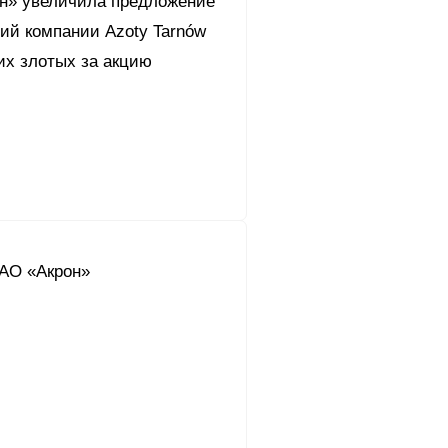
он» увеличила предложение
ций компании Azoty Tarnów
их злотых за акцию
АО «Акрон»