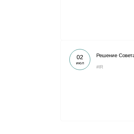
Решение Совета
02
июл
#IR