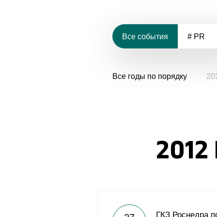
Все события
# PR
Все годы по порядку
20
2012
ГКЗ Роснедра п