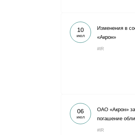
Изменения в с
10
июл
«Акрон»
#IR
ОАО «Акрон» з
06
июл
погашение обл
#IR