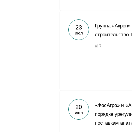
Группа «Акрон»
23
июл
строительство 
#IR
«ФосАгро» и «А
20
июл
порядке урегул
поставкам апат