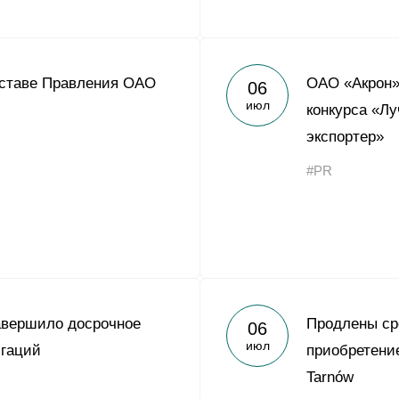
оставе Правления ОАО
ОАО «Акрон»
06
июл
конкурса «Л
экспортер»
#PR
авершило досрочное
Продлены ср
06
июл
игаций
приобретени
Tarnów