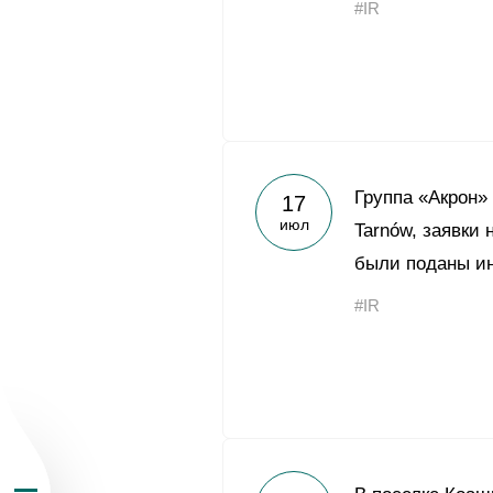
#IR
О Группе «Акрон
Группа «Акрон»
17
июл
Tarnów, заявки 
География бизн
были поданы и
#IR
Продукция
Инвесторам
Устойчивое раз