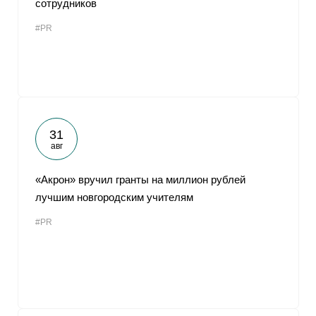
сотрудников
От
#PR
31
авг
«Акрон» вручил гранты на миллион рублей
лучшим новгородским учителям
#PR