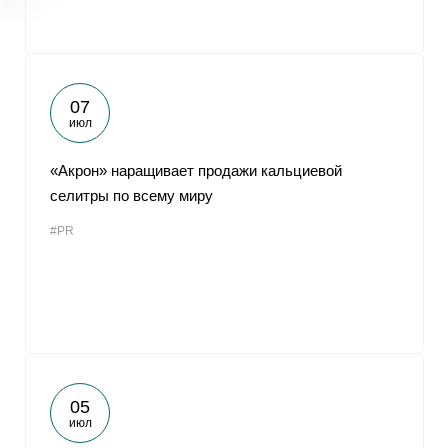
07
июл
«Акрон» наращивает продажи кальциевой
селитры по всему миру
#PR
05
июл