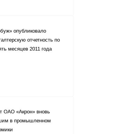
буж» опубликовало
галтерскую отчетность по
ть месяцев 2011 года
ет ОАО «Акрон» вновь
шим в промышленном
омики