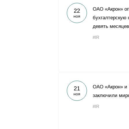
ОАО «Акрон» о
22
ноя
бухгалтерскую 
девять месяцев
#IR
ОАО «Акрон» и Y
21
ноя
заключили мир
#IR