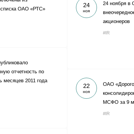
Yong Sheng Feng
24 ноября в
24
 списка ОАО «РТС»
ноя
внеочередно
Acron Argentina S.R.L
акционеров
Acron Brasil Ltda.
#IR
ООО «Плодородие»
e
telegram
ЯндексДзен
ООО «АйТиОфис»
публиковало
ную отчетность по
 месяцев 2011 года
ОАО «Дорого
22
ноя
консолидиро
МСФО за 9 м
#IR