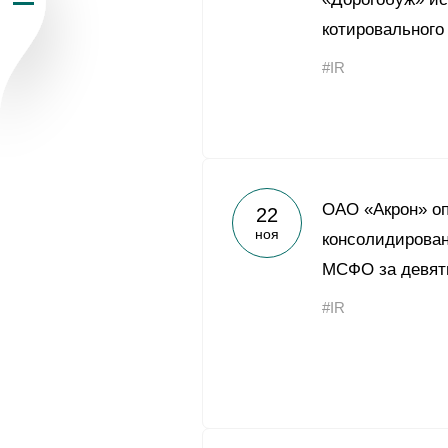
Пресс-центр
котировального
#IR
Карьера
Контакты
vk
youtub
ОАО «Акрон» о
22
ноя
консолидирован
МСФО за девять
#IR