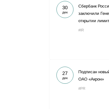
Сбербанк Росси
30
дек
заключили Ген
открытии лимит
#IR
Подписан новый
27
дек
ОАО «Акрон»
#PR