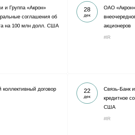
и и Группа «Акрон»
ОАО «Акрон»
28
дек
еральные соглашения об
внеочередно
а на 100 млн долл. США
акционеров
#IR
 коллективный договор
Связь-Банк 
22
дек
кредитное со
США
#IR