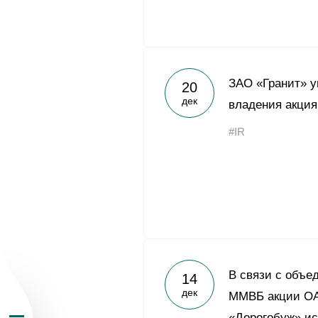
ЗАО «Гранит» 
20
дек
владения акци
О Группе «Акрон
#IR
География бизн
Продукция
Инвесторам
В связи с объе
14
дек
Устойчивое раз
ММВБ акции ОА
«Дорогобуж» и