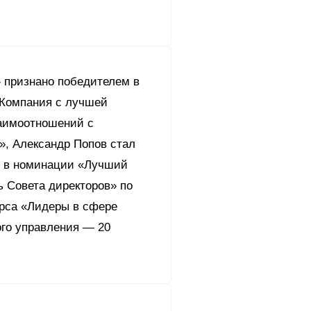
 признано победителем в
!
шленная безопасность
Компания с лучшей
аимоотношений с
ия
», Александр Попов стал
ый центр «Акрон
ограмма Группы
c.
кция
 в номинации «Лучший
т Корпоративной
ь Совета директоров» по
ление
урса «Лидеры в сфере
ого управления — 20
и
андарты
е аудита
итика
сторов