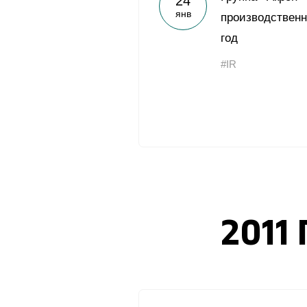
24
янв
производственн
год
#IR
2011 