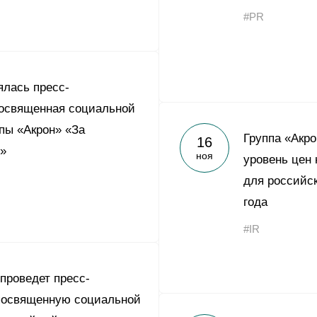
#PR
ялась пресс-
посвященная социальной
пы «Акрон» «За
Группа «Акр
16
»
ноя
уровень цен
для российск
года
#IR
 проведет пресс-
посвященную социальной