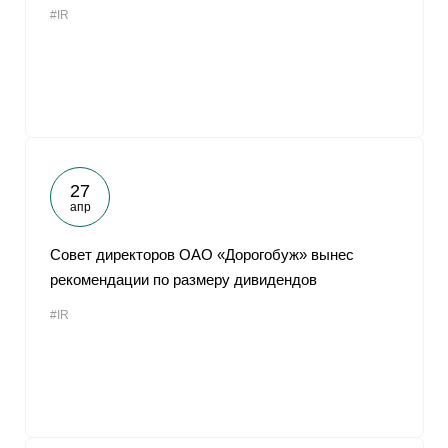
#IR
От
27
апр
Совет директоров ОАО «Дорогобуж» вынес
рекомендации по размеру дивидендов
#IR