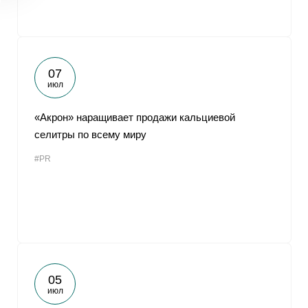
07
июл
«Акрон» наращивает продажи кальциевой
селитры по всему миру
#PR
05
июл