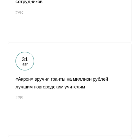
сотрудников
От
#PR
31
авг
«Акрон» вручил гранты на миллион рублей
лучшим новгородским учителям
#PR