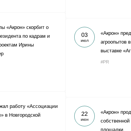
пы «Акрон» скорбит о
«Акрон» пре
03
езидента по кадрам и
июл
агроопытов 
роектам Ирины
выставке «А
ер
#PR
жал работу «Ассоциации
«Акрон» про
22
» в Новгородской
июн
собственной 
площадки