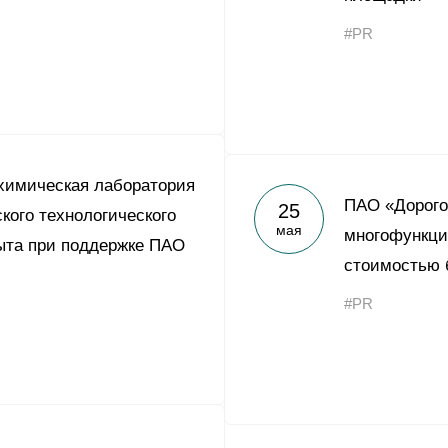
#PR
химическая лаборатория
ПАО «Дорого
25
кого технологического
мая
многофункци
ыта при поддержке ПАО
стоимостью 
#PR