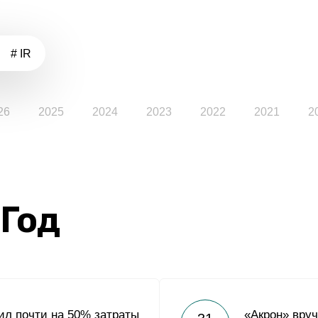
# IR
26
2025
2024
2023
2022
2021
2
 Год
ил почти на 50% затраты
«Акрон» вру