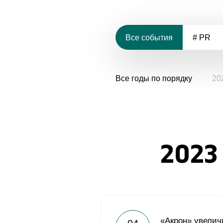
Все события
# PR
Все годы по порядку
20
2023
«Акрон» увелич