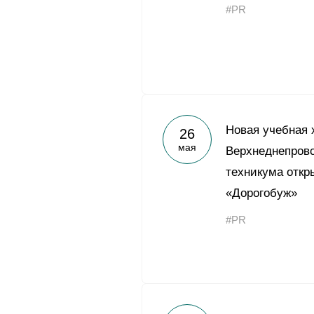
#PR
Новая учебная 
26
мая
Верхнеднепровс
техникума откр
«Дорогобуж»
#PR