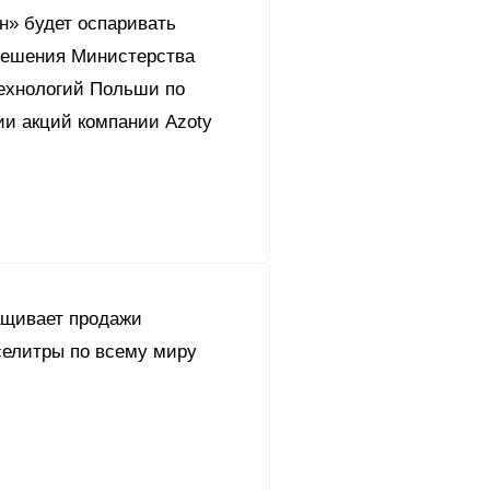
н» будет оспаривать
решения Министерства
технологий Польши по
ии акций компании Azoty
ащивает продажи
селитры по всему миру