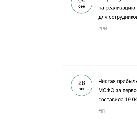
04
сен
на реализацию
для сотруднико
#PR
Чистая прибыль
28
авг
МСФО за первое
составила 19 0
#IR