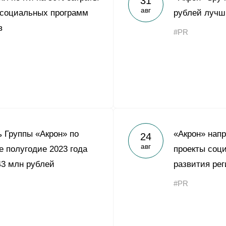
31
авг
 социальных программ
рублей лучш
в
#PR
 Группы «Акрон» по
«Акрон» напр
24
авг
 полугодие 2023 года
проекты соц
43 млн рублей
развития рег
#PR