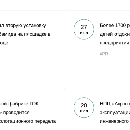
ил вторую установку
Более 1700 р
27
июл
бамида на площадке в
детей отдохн
роде
предприятия
#PR
ной фабрике ГОК
НПЦ «Акрон 
20
июл
» проводится
эксплуатаци
флотационного передела
инженерного