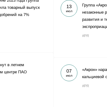
ине 2023 года Группа
Yong Sheng Feng
Группа «Акро
13
ила товарный выпуск
июл
Acron Argentina S.R.L
незаконные 
добрений на 7%
развития и 
Acron Brasil Ltda.
экспроприац
ООО «Плодородие»
#PR
e
telegram
ЯндексДзен
ООО «АйТиОфис»
хнут в летнем
«Акрон» нар
07
ом центре ПАО
июл
кальциевой 
#PR