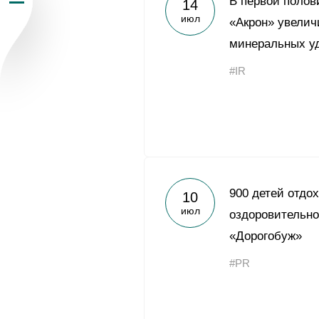
В первой полов
14
июл
Пресс-центр
«Акрон» увелич
минеральных у
Карьера
#IR
Контакты
vk
youtub
900 детей отдо
10
июл
оздоровительн
«Дорогобуж»
#PR