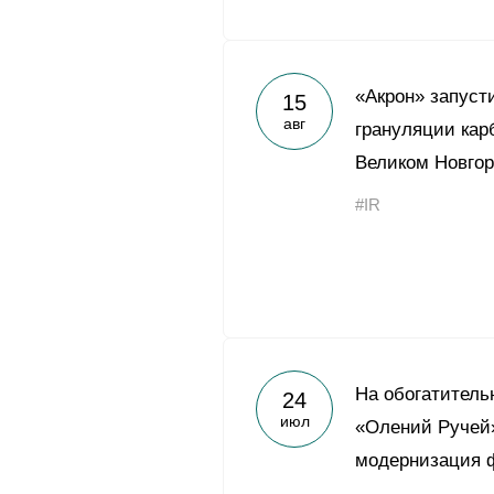
«Акрон» запуст
15
авг
грануляции кар
Великом Новго
#IR
На обогатитель
24
июл
«Олений Ручей
модернизация 