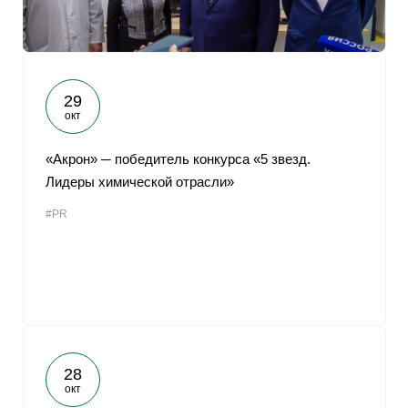
29
окт
«Акрон» ─ победитель конкурса «5 звезд.
Лидеры химической отрасли»
#PR
28
окт