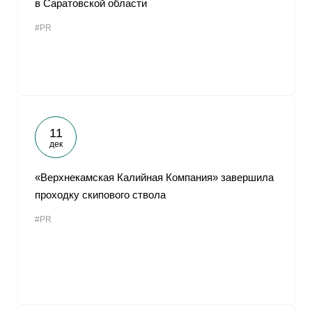
в Саратовской области
От
#PR
11
дек
«Верхнекамская Калийная Компания» завершила
проходку скипового ствола
#PR