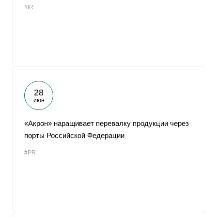
#IR
От
28
июн
«Акрон» наращивает перевалку продукции через
порты Российской Федерации
#PR