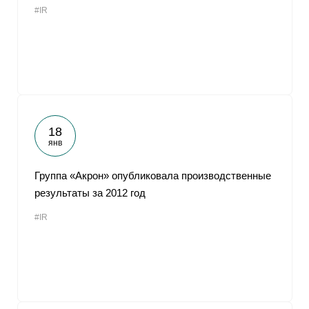
#IR
От
18
янв
Группа «Акрон» опубликовала производственные
результаты за 2012 год
#IR