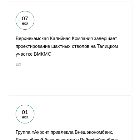
07
ноя
Верхнекамская Калийная Компания завершает
проектирование шахтных стволов на Талицком
участке ВМКМС
#IR
01
ноя
Группа «Акрон» привлекла Внешэкономбанк,
Евразийский банк развития и Райффайзенбанк