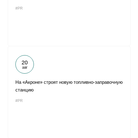
#PR
20
авг
На «Акроне» строят новую топливно-заправочную
станцию
#PR