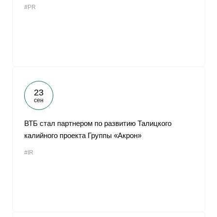
#PR
От
23
сен
ВТБ стал партнером по развитию Талицкого
калийного проекта Группы «Акрон»
#IR